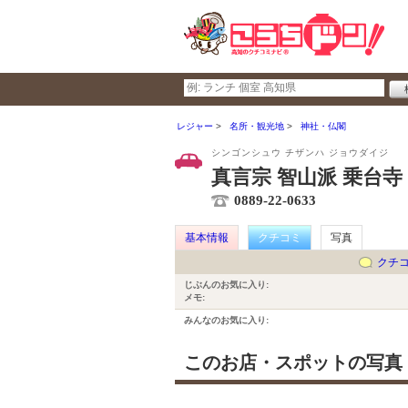
レジャー
名所・観光地
神社・仏閣
シンゴンシュウ チザンハ ジョウダイジ
真言宗 智山派 乗台寺
0889-22-0633
基本情報
クチコミ
写真
クチ
じぶんのお気に入り:
メモ:
みんなのお気に入り:
このお店・スポットの写真