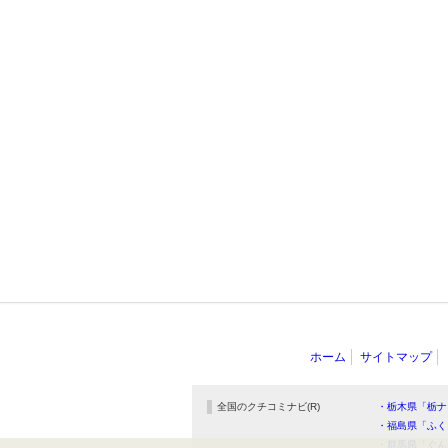
ホーム
サイトマップ
全国のクチコミナビ(R)
・栃木県「栃ナ
・福島県「ふく
・群馬県「ぐん