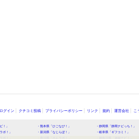
ログイン
クチコミ投稿
プライバシーポリシー
リンク
規約
運営会社
こ
ビ！」
・熊本県「ひごなび！」
・静岡県「静岡ナビっち！」
ラボ！」
・新潟県「なじらぼ！」
・岐阜県「ギフコミ！」
ラボ！」
・香川県「さんラボ！」
・神奈川県「湘南ナビ！」