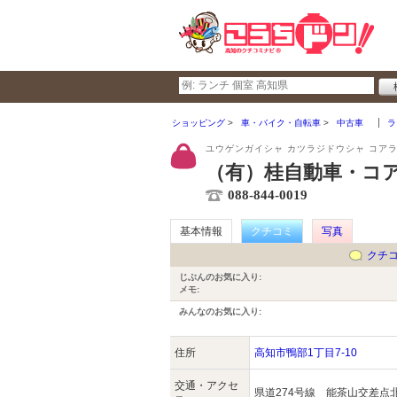
ショッピング
車・バイク・自転車
中古車
ラ
ユウゲンガイシャ カツラジドウシャ コア
（有）桂自動車・コ
088-844-0019
基本情報
クチコミ
写真
クチ
じぶんのお気に入り:
メモ:
みんなのお気に入り:
住所
高知市鴨部1丁目7-10
交通・アクセ
県道274号線 能茶山交差点