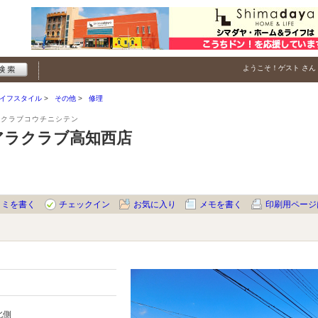
ようこそ！
ゲスト
さん
イフスタイル
その他
修理
ラクラブコウチニシテン
アラクラブ高知西店
コミを書く
チェックイン
お気に入り
メモを書く
印刷用ページ
北側