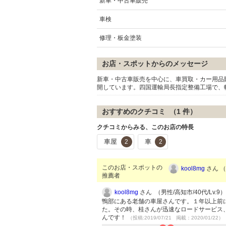
新車・中古車販売
車検
修理・板金塗装
お店・スポットからのメッセージ
新車・中古車販売を中心に、車買取・カー用品
開しています。四国運輸局長指定整備工場で、
おすすめのクチコミ （
1
件）
クチコミからみる、このお店の特長
車屋
車
2
2
このお店・スポットの
kool8mg
さん （
推薦者
kool8mg
さん （男性/高知市/40代/Lv.9）
鴨部にある老舗の車屋さんです。１年以上前
た。その時、桂さんが迅速なロードサービス
んです！
（投稿:2019/07/21 掲載：2020/01/22）