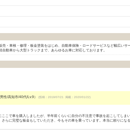
販売・車検・修理・板金塗装をはじめ、自動車保険・ロードサービスなど幅広いサ
軽自動車から大型トラックまで、あらゆるお車に対応しております。
男性/高知市/40代/Lv.9）
(投稿：2019/07/21 掲載：2020/01/22)
にここで車を購入しましたが、半年前くらいに自分の不注意で事故を起こしてしま
、さらに完璧な板金もしていただき、今もその車を乗っています。本当に頼りにな