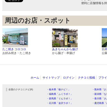
便利に店舗情報を持
周辺のお店・スポット
たこ焼き コロコロ
あきちゃんから揚げ
日
お好み焼き・たこ焼き
から揚げ・串揚げ
公
ホーム
サイトマップ
ログイン
クチコミ投稿
プライ
全国のクチコミナビ(R)
・栃木県「栃ナビ！」
・熊本県「ひ
・福島県「ふくラボ！」
・新潟県「な
・群馬県「ぐんラボ！」
・香川県「さ
・石川県「金沢ラボ！」
・鹿児島県「