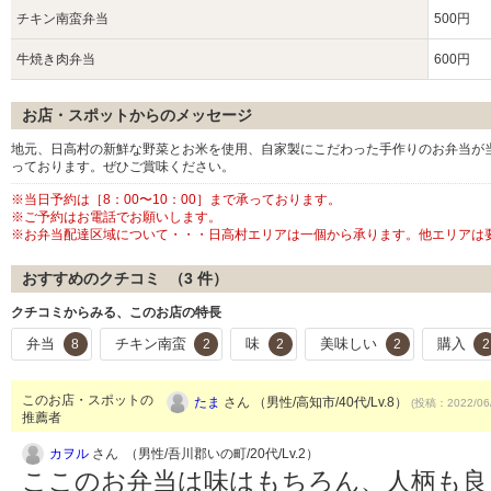
チキン南蛮弁当
500円
牛焼き肉弁当
600円
お店・スポットからのメッセージ
地元、日高村の新鮮な野菜とお米を使用、自家製にこだわった手作りのお弁当が
っております。ぜひご賞味ください。
※当日予約は［8：00〜10：00］まで承っております。
※ご予約はお電話でお願いします。
※お弁当配達区域について・・・日高村エリアは一個から承ります。他エリアは
おすすめのクチコミ （
3
件）
クチコミからみる、このお店の特長
弁当
チキン南蛮
味
美味しい
購入
8
2
2
2
2
このお店・スポットの
たま
さん （男性/高知市/40代/Lv.8）
(投稿：2022/06
推薦者
カヲル
さん （男性/吾川郡いの町/20代/Lv.2）
ここのお弁当は味はもちろん、人柄も良