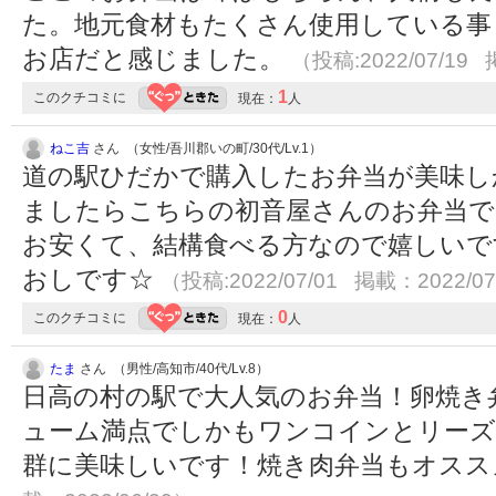
た。地元食材もたくさん使用している事
お店だと感じました。
（投稿:2022/07/19 
1
このクチコミに
現在：
人
ねこ吉
さん （女性/吾川郡いの町/30代/Lv.1）
道の駅ひだかで購入したお弁当が美味し
ましたらこちらの初音屋さんのお弁当で
お安くて、結構食べる方なので嬉しいで
おしです☆
（投稿:2022/07/01 掲載：2022/07
0
このクチコミに
現在：
人
たま
さん （男性/高知市/40代/Lv.8）
日高の村の駅で大人気のお弁当！卵焼き
ューム満点でしかもワンコインとリーズ
群に美味しいです！焼き肉弁当もオス