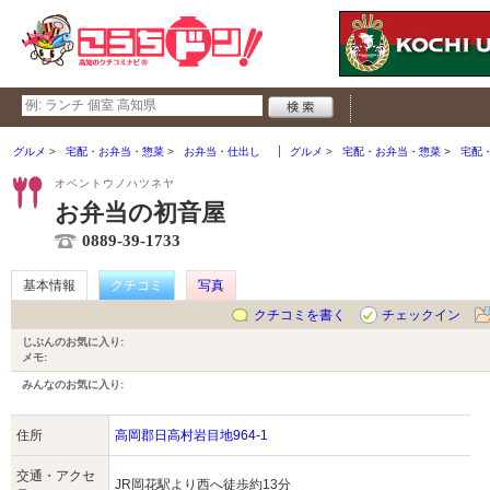
グルメ
宅配・お弁当・惣菜
お弁当・仕出し
グルメ
宅配・お弁当・惣菜
宅配
オベントウノハツネヤ
お弁当の初音屋
0889-39-1733
基本情報
クチコミ
写真
クチコミを書く
チェックイン
じぶんのお気に入り:
メモ:
みんなのお気に入り:
住所
高岡郡日高村岩目地964-1
交通・アクセ
JR岡花駅より西へ徒歩約13分