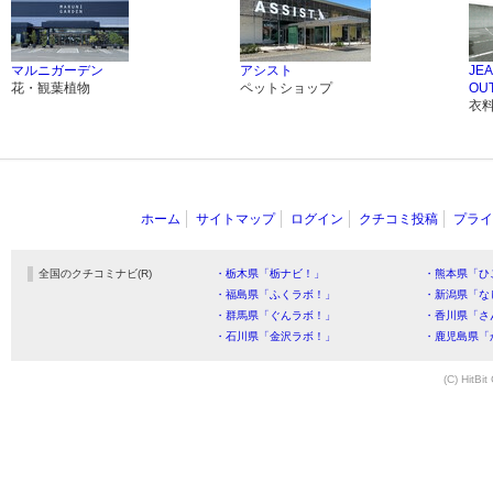
マルニガーデン
アシスト
JE
花・観葉植物
ペットショップ
OU
衣
ホーム
サイトマップ
ログイン
クチコミ投稿
プライ
全国のクチコミナビ(R)
・栃木県「栃ナビ！」
・熊本県「ひ
・福島県「ふくラボ！」
・新潟県「な
・群馬県「ぐんラボ！」
・香川県「さ
・石川県「金沢ラボ！」
・鹿児島県「
(C) HitBit