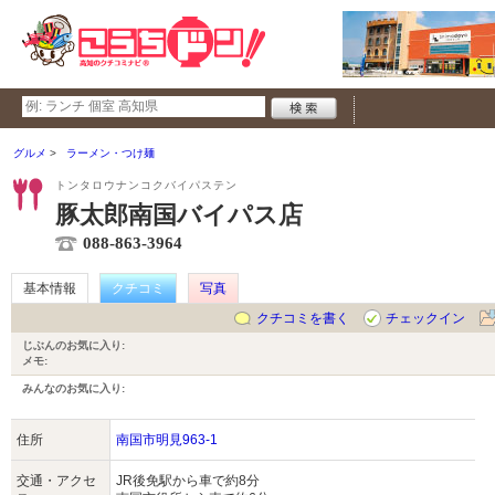
グルメ
ラーメン・つけ麺
トンタロウナンコクバイパステン
豚太郎南国バイパス店
088-863-3964
基本情報
クチコミ
写真
クチコミを書く
チェックイン
じぶんのお気に入り:
メモ:
みんなのお気に入り:
住所
南国市明見963-1
交通・アクセ
JR後免駅から車で約8分