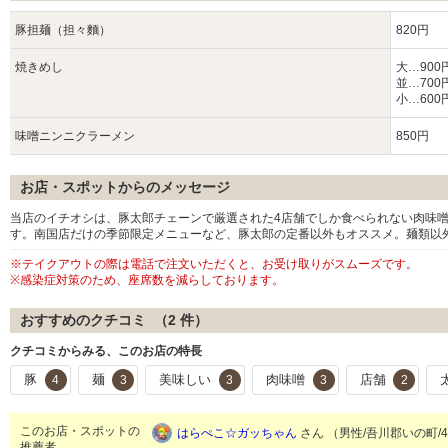
豚担麺（担々麵）
820円
焼きめし
大…900
並…700
小…600
味噌ニンニクラーメン
850円
お店・スポットからのメッセージ
当店のイチオシは、豚太郎チェーンで厳選された4店舗でしか食べられない肉味
す。南国店だけの季節限定メニューなど、豚太郎の定番以外もオススメ。麺類以
※テイクアウトの際は電話で注文いただくと、お受け取りがスムーズです。
※感染症対策のため、座席数を減らしております。
おすすめのクチコミ （
2
件）
クチコミからみる、このお店の特長
豚
麺
美味しい
肉味噌
店舗
4
3
3
3
2
このお店・スポットの
はらぺこ☆ガッちゃん
さん （男性/吾川郡いの町/40
推薦者