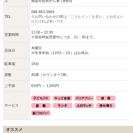
ス
南国市役所から車で約6分
088-863-3964
TEL
※お問い合わせの際は「こうちドン！を見た」とお伝えい
ただければ幸いです。
11:00～22:30
営業時間
※現在時短営業中につき、21：30まで。
木曜日
店休日
※年末年始（12/31～1/2）はお休み。
駐車場
18台
席数
40席（カウンター7席）
ご予算
620円 ～ 1,050円
サービス
オススメ