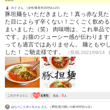
のぐ
さん （女性/香美市/20代/Lv.23）
豚坦麺をいただきました！真っ赤な見た
た目によらず辛くない！ごくごく飲める
まいました（笑） 肉味噌は、これ単品
です。お腹のジューシー感が伝わります
っても過言ではありません。 麺ともや
した！ ご馳走様です。
（投稿:2021/09/14 
0
このクチコミに
現在：
人
はらぺこ☆ガッちゃん
さん （男性/吾川郡いの町/40代/Lv.11）