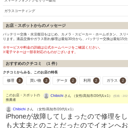
スマートフォンアクセサリー販売
ガラスコーティング
お店・スポットからのメッセージ
バッテリー交換・水没復旧をはじめ、カメラ・スピーカー・ホームボタン、スリープボ
ります。液晶交換やガラス割れ修理は最短30分から、バッテリー交換は最短15
※サービスや料金の詳細は公式ホームページをご確認ください。
※電子マネーは一部非対応のものがございます。
おすすめのクチコミ （
1
件）
クチコミからみる、このお店の特長
修理
買い物
データ
利用
ガラス
3
2
2
2
2
このお店・スポットの
Chibichi
さん （女性/高知市/20代/Lv.1）
(投稿：2021
推薦者
Chibichi
さん （女性/高知市/20代/Lv.1）
iPhoneが故障してしまったので修理
も大丈夫とのことだったのでイオンへお