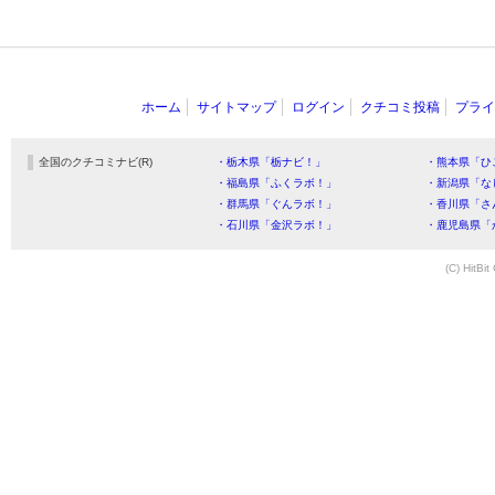
ホーム
サイトマップ
ログイン
クチコミ投稿
プライ
全国のクチコミナビ(R)
・栃木県「栃ナビ！」
・熊本県「ひ
・福島県「ふくラボ！」
・新潟県「な
・群馬県「ぐんラボ！」
・香川県「さ
・石川県「金沢ラボ！」
・鹿児島県「
(C) HitBit