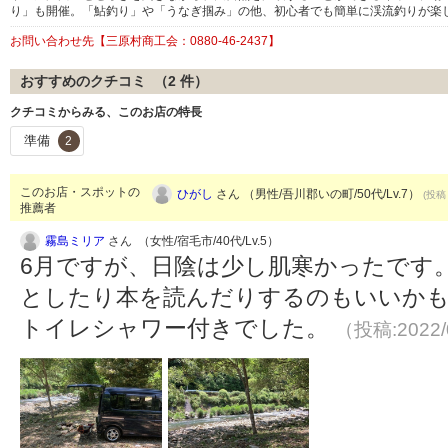
り」も開催。「鮎釣り」や「うなぎ掴み」の他、初心者でも簡単に渓流釣りが楽
お問い合わせ先【三原村商工会：0880-46-2437】
おすすめのクチコミ （
2
件）
クチコミからみる、このお店の特長
準備
2
このお店・スポットの
ひがし
さん （男性/吾川郡いの町/50代/Lv.7）
(投稿：
推薦者
霧島ミリア
さん （女性/宿毛市/40代/Lv.5）
6月ですが、日陰は少し肌寒かったです
としたり本を読んだりするのもいいかも
トイレシャワー付きでした。
（投稿:2022/