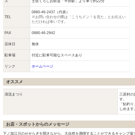
ス
土佐くろしお鉄道「平田駅」より車で約22分
0880-46-2437（代表）
TEL
※お問い合わせの際は「こうちドン！を見た」とお伝えい
ただければ幸いです。
FAX
0880-46-2942
店休日
無休
駐車場
付近に駐車可能なスペースあり
リンク
ホームページ
オススメ
清流まつり
三原村の
す。
「鮎釣り
しめます
お店・スポットからのメッセージ
下ノ加江川のせせらぎを聞きながら、大自然を満喫することができるキャンプ場