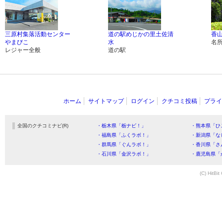
三原村集落活動センター
道の駅めじかの里土佐清
香
やまびこ
水
名
レジャー全般
道の駅
ホーム
サイトマップ
ログイン
クチコミ投稿
プライ
全国のクチコミナビ(R)
・栃木県「栃ナビ！」
・熊本県「ひ
・福島県「ふくラボ！」
・新潟県「な
・群馬県「ぐんラボ！」
・香川県「さ
・石川県「金沢ラボ！」
・鹿児島県「
(C) HitBit