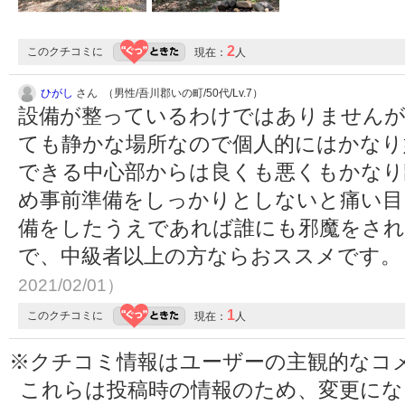
2
このクチコミに
現在：
人
ひがし
さん （男性/吾川郡いの町/50代/Lv.7）
設備が整っているわけではありませんが
ても静かな場所なので個人的にはかなり
できる中心部からは良くも悪くもかなり
め事前準備をしっかりとしないと痛い目
備をしたうえであれば誰にも邪魔をされ
で、中級者以上の方ならおススメです
2021/02/01）
1
このクチコミに
現在：
人
※クチコミ情報はユーザーの主観的なコ
これらは投稿時の情報のため、変更に