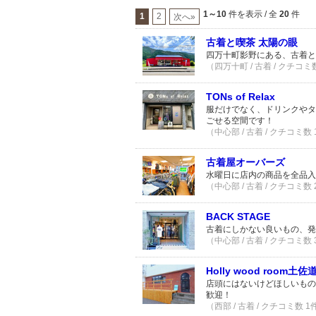
1～10
件を表示 / 全
20
件
1
2
次へ»
古着と喫茶 太陽の眼
四万十町影野にある、古着と
（四万十町 / 古着 / クチコミ
TONs of Relax
服だけでなく、ドリンクやタ
ごせる空間です！
（中心部 / 古着 / クチコミ数
古着屋オーバーズ
水曜日に店内の商品を全品入
（中心部 / 古着 / クチコミ数
BACK STAGE
古着にしかない良いもの、発
（中心部 / 古着 / クチコミ数
Holly wood room土
店頭にはないけどほしいもの
歓迎！
（西部 / 古着 / クチコミ数 1