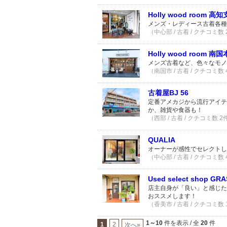
Holly wood room 高
メンズ・レディース古着各種
（中心部 / 古着 / クチコミ数
Holly wood room 南
メンズ古着など、色々なモノ
（南国市 / 古着 / クチコミ数
古着屋BJ 56
定番アメカジから流行アイテ
か、雑貨や食器も！
（西部 / 古着 / クチコミ数 2
QUALIA
オーナーが感性でセレクトし
（中心部 / 古着 / クチコミ数
Used select shop GR
店主自身が「良い」と感じた
おススメします！
（香美市 / 古着 / クチコミ数
1～10
件を表示 / 全
20
件
1
2
次へ»