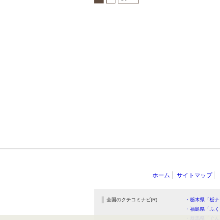
ホーム
サイトマップ
全国のクチコミナビ(R)
・栃木県「栃ナ
・福島県「ふく
・群馬県「ぐん