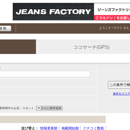
ようこそ！
ゲスト
さん
ココサーチ(GPS)
索
条件をクリ
業時間中のお店・スポット
さらに条件追加
並び替え：
情報更新順
掲載開始順
クチコミ数順