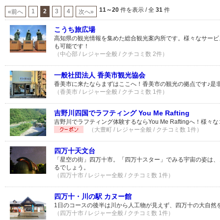
11～20
件を表示 / 全
31
件
1
2
3
4
«前へ
次へ»
こうち旅広場
高知県の観光情報を集めた総合観光案内所です。様々なサービ
も可能です！
（中心部 / レジャー全般 / クチコミ数 2件）
一般社団法人 香美市観光協会
香美市に来たならまずはここへ！香美市の観光の拠点です♪是
（香美市 / レジャー全般 / クチコミ数 1件）
吉野川四国でラフティング You Me Rafting
吉野川でラフティング体験するならYou Me Raftingへ！様
（大豊町 / レジャー全般 / クチコミ数 1件）
四万十天文台
「星空の街」四万十市。「四万十スター」でみる宇宙の姿は、
るでしょう。
（四万十市 / レジャー全般 / クチコミ数 1件）
四万十・川の駅 カヌー館
1日のコースの後半は川から人工物が見えず、四万十の大自然
（四万十市 / レジャー全般 / クチコミ数 1件）