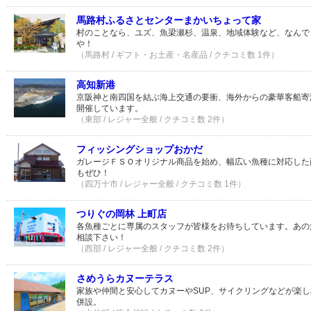
馬路村ふるさとセンターまかいちょって家
村のことなら、ユズ、魚梁瀬杉、温泉、地域体験など、なんで
や！
（馬路村 / ギフト・お土産・名産品 / クチコミ数 1件）
高知新港
京阪神と南四国を結ぶ海上交通の要衝、海外からの豪華客船寄
開催しています。
（東部 / レジャー全般 / クチコミ数 2件）
フィッシングショップおかだ
ガレージＦＳＯオリジナル商品を始め、幅広い魚種に対応した
もぜひ！
（四万十市 / レジャー全般 / クチコミ数 1件）
つりぐの岡林 上町店
各魚種ごとに専属のスタッフが皆様をお待ちしています。あの
相談下さい！
（西部 / レジャー全般 / クチコミ数 2件）
さめうらカヌーテラス
家族や仲間と安心してカヌーやSUP、サイクリングなどが楽
併設。