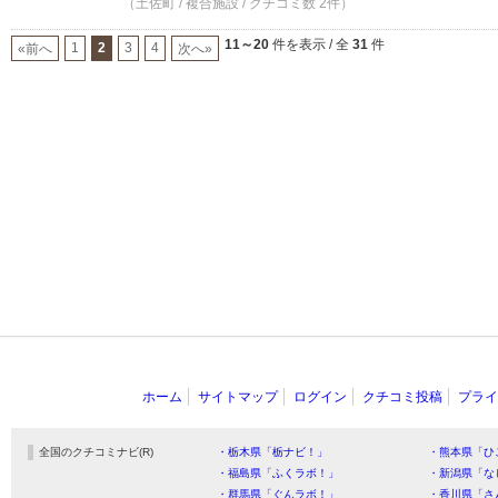
（土佐町 / 複合施設 / クチコミ数 2件）
11～20
件を表示 / 全
31
件
1
2
3
4
«前へ
次へ»
ホーム
サイトマップ
ログイン
クチコミ投稿
プライ
全国のクチコミナビ(R)
・栃木県「栃ナビ！」
・熊本県「ひ
・福島県「ふくラボ！」
・新潟県「な
・群馬県「ぐんラボ！」
・香川県「さ