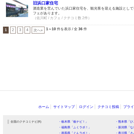
旧浜口家住宅
酒造業を営んでいた浜口家住宅を、観光客を迎える施設として
フェがあります。
（佐川町 / カフェ / クチコミ数 2件）
1～10
件を表示 / 全
36
件
1
2
3
4
次へ»
ホーム
サイトマップ
ログイン
クチコミ投稿
プライ
全国のクチコミナビ(R)
・栃木県「栃ナビ！」
・熊本県「ひ
・福島県「ふくラボ！」
・新潟県「な
・群馬県「ぐんラボ！」
・香川県「さ