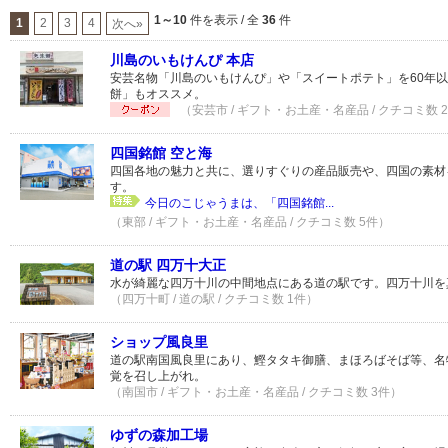
1～10
件を表示 / 全
36
件
1
2
3
4
次へ»
川島のいもけんぴ 本店
安芸名物「川島のいもけんぴ」や「スイートポテト」を60年
餅」もオススメ。
（安芸市 / ギフト・お土産・名産品 / クチコミ数 
四国銘館 空と海
四国各地の魅力と共に、選りすぐりの産品販売や、四国の素材
す。
今日のこじゃうまは、「四国銘館...
（東部 / ギフト・お土産・名産品 / クチコミ数 5件）
道の駅 四万十大正
水が綺麗な四万十川の中間地点にある道の駅です。四万十川を
（四万十町 / 道の駅 / クチコミ数 1件）
ショップ風良里
道の駅南国風良里にあり、鰹タタキ御膳、まほろばそば等、名
覚を召し上がれ。
（南国市 / ギフト・お土産・名産品 / クチコミ数 3件）
ゆずの森加工場