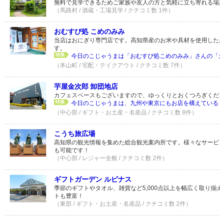
無料で見学できるためご家族や友人の方と気軽に立ち寄れる場
（馬路村 / 酒蔵・工場見学 / クチコミ数 1件）
おむすび処 こめのみみ
当店はおにぎり専門店です。高知県産のお米や具材を使用した
す。
今日のこじゃうまは「おむすび処こめのみみ」さんの「土
（本山町 / 宅配・テイクアウト / クチコミ数 7件）
芋屋金次郎 卸団地店
カフェスペースもございますので、ゆっくりとおくつろぎくだ
今日のこじゃうまは、九州や東京にもお店を構えている「
（中心部 / ギフト・お土産・名産品 / クチコミ数 8件）
こうち旅広場
高知県の観光情報を集めた総合観光案内所です。様々なサービ
も可能です！
（中心部 / レジャー全般 / クチコミ数 2件）
ギフトガーデン ルピナス
季節のギフトやタオル、雑貨など5,000点以上を幅広く取り揃
トも豊富！
（東部 / ギフト・お土産・名産品 / クチコミ数 2件）