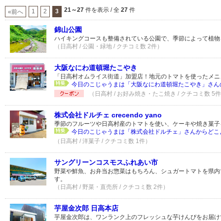
21～27
件を表示 / 全
27
件
1
2
3
«前へ
錦山公園
ハイキングコースも整備されている公園で、季節によって植物
（日高村 / 公園・緑地 / クチコミ数 2件）
大阪なにわ道頓堀たこやき
「日高村オムライス街道」加盟店！地元のトマトを使ったメニ
今日のこじゃうまは「大阪なにわ道頓堀たこやき」さんの「
（日高村 / お好み焼き・たこ焼き / クチコミ数 5
株式会社ドルチェ crecendo yano
季節のフルーツや日高村産のトマトを使い、ケーキや焼き菓子
今日のこじゃうまは「株式会社ドルチェ」さんからどこよ
（日高村 / 洋菓子 / クチコミ数 1件）
サングリーンコスモスふれあい市
野菜や鮮魚、お弁当お惣菜はもちろん、シュガートマトを県内
す。
（日高村 / 野菜・直売所 / クチコミ数 2件）
芋屋金次郎 日高本店
芋屋金次郎は、ワンランク上のフレッシュな芋けんぴをお届け