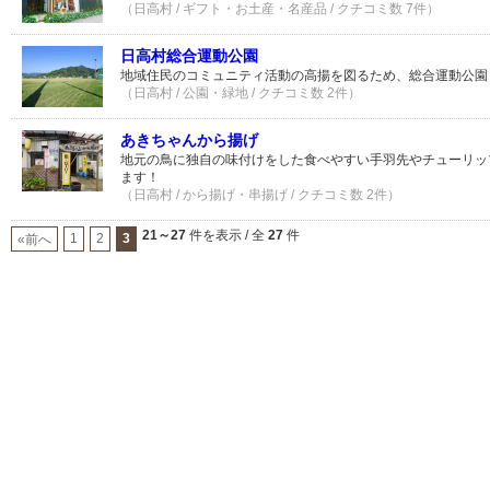
（日高村 / ギフト・お土産・名産品 / クチコミ数 7件）
日高村総合運動公園
地域住民のコミュニティ活動の高揚を図るため、総合運動公園
（日高村 / 公園・緑地 / クチコミ数 2件）
あきちゃんから揚げ
地元の鳥に独自の味付けをした食べやすい手羽先やチューリッ
ます！
（日高村 / から揚げ・串揚げ / クチコミ数 2件）
21～27
件を表示 / 全
27
件
1
2
3
«前へ