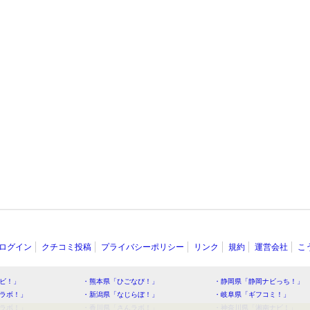
ログイン
クチコミ投稿
プライバシーポリシー
リンク
規約
運営会社
こ
ビ！」
・熊本県「ひごなび！」
・静岡県「静岡ナビっち！」
ラボ！」
・新潟県「なじらぼ！」
・岐阜県「ギフコミ！」
ラボ！」
・香川県「さんラボ！」
・神奈川県「湘南ナビ！」