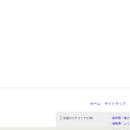
ホーム
サイトマップ
全国のクチコミナビ(R)
・栃木県「栃ナ
・福島県「ふく
・群馬県「ぐん