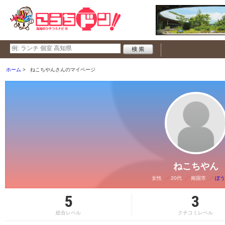
ホーム
ねこちやんさんのマイページ
ねこちやん
女性
20代
南国市
ぼう
5
3
総合レベル
クチコミレベル