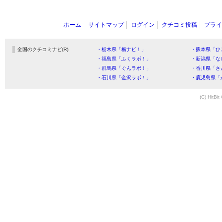
ホーム
サイトマップ
ログイン
クチコミ投稿
プライ
全国のクチコミナビ(R)
・栃木県「栃ナビ！」
・熊本県「ひ
・福島県「ふくラボ！」
・新潟県「な
・群馬県「ぐんラボ！」
・香川県「さ
・石川県「金沢ラボ！」
・鹿児島県「
(C) HitBit