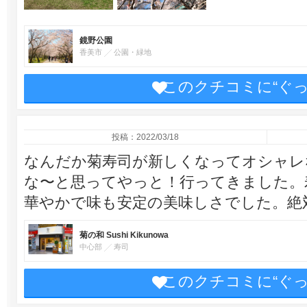
鏡野公園
香美市
公園・緑地
このクチコミに“ぐ
投稿：2022/03/18
なんだか菊寿司が新しくなってオシャレ
な〜と思ってやっと！行ってきました。
華やかで味も安定の美味しさでした。絶
菊の和 Sushi Kikunowa
中心部
寿司
このクチコミに“ぐ