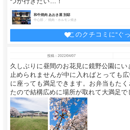
つか行きたい…！
和牛焼肉 あおき屋 別邸
中心部
焼肉・ホルモン焼き
このクチコミに“ぐ
投稿：2022/04/07
久しぶりに昼間のお花見に鏡野公園にい
止められませんが中に入ればとっても広
に座っても満足できます。お弁当もたく
たので結構広めに場所が取れて大満足で