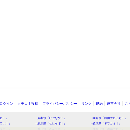
ログイン
クチコミ投稿
プライバシーポリシー
リンク
規約
運営会社
こ
ビ！」
・熊本県「ひごなび！」
・静岡県「静岡ナビっち！」
ラボ！」
・新潟県「なじらぼ！」
・岐阜県「ギフコミ！」
ラボ！」
・香川県「さんラボ！」
・神奈川県「湘南ナビ！」