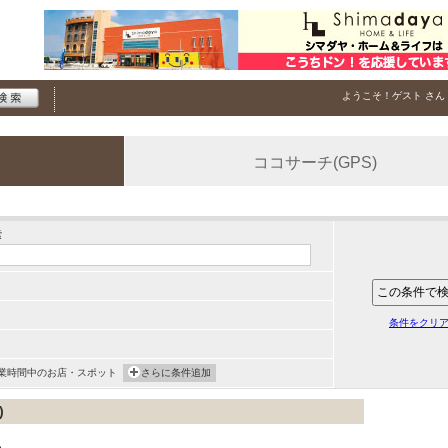
ようこそ！
ゲスト
さん
ココサーチ(GPS)
索
条件をクリ
業時間中のお店・スポット
さらに条件追加
)
。