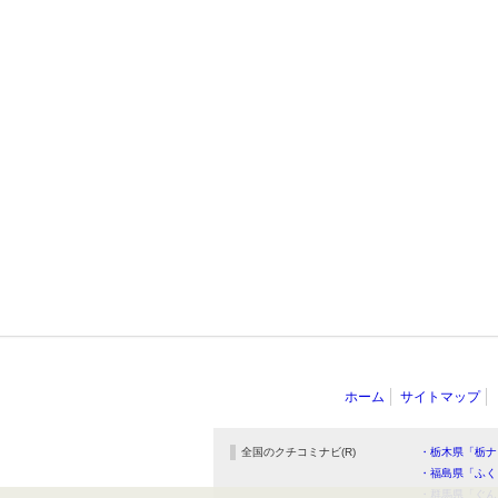
ホーム
サイトマップ
全国のクチコミナビ(R)
・栃木県「栃ナ
・福島県「ふく
・群馬県「ぐん