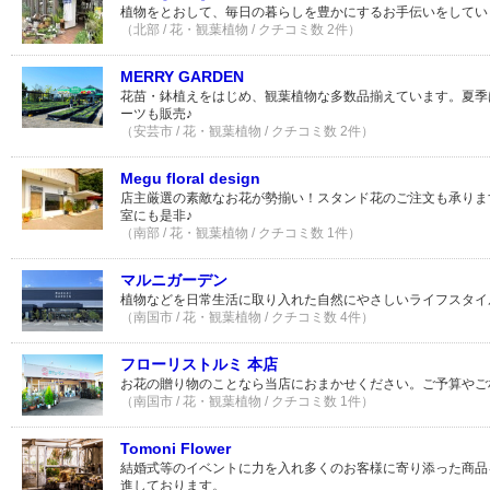
植物をとおして、毎日の暮らしを豊かにするお手伝いをしてい
（北部 / 花・観葉植物 / クチコミ数 2件）
MERRY GARDEN
花苗・鉢植えをはじめ、観葉植物な多数品揃えています。夏季
ーツも販売♪
（安芸市 / 花・観葉植物 / クチコミ数 2件）
Megu floral design
店主厳選の素敵なお花が勢揃い！スタンド花のご注文も承りま
室にも是非♪
（南部 / 花・観葉植物 / クチコミ数 1件）
マルニガーデン
植物などを日常生活に取り入れた自然にやさしいライフスタイ
（南国市 / 花・観葉植物 / クチコミ数 4件）
フローリストルミ 本店
お花の贈り物のことなら当店におまかせください。ご予算やご
（南国市 / 花・観葉植物 / クチコミ数 1件）
Tomoni Flower
結婚式等のイベントに力を入れ多くのお客様に寄り添った商品
進しております。