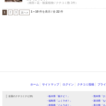
（南部 / 花・観葉植物 / クチコミ数 3件）
1～10
件を表示 / 全
22
件
1
2
3
次へ»
ホーム
サイトマップ
ログイン
クチコミ投稿
プライ
全国のクチコミナビ(R)
・栃木県「栃ナビ！」
・熊本県「ひ
・福島県「ふくラボ！」
・新潟県「な
・群馬県「ぐんラボ！」
・香川県「さ