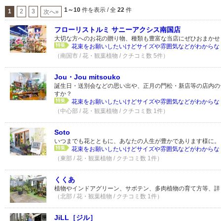
1～10
件を表示 / 全
22
件
1
2
3
次へ»
フローリストルミ サニーアクシス南国店
大切な方へのお花の贈り物、種類も豊富な当店にぜひおまかせ
花束をお願いしたいけどサイズや雰囲気などがわからなく
（南国市 / 花・観葉植物 / クチコミ数 5件）
Jou・Jou mitsouko
誕生日・送別会などの思い出や、正月の門松・新店等の店内の
すか？
花束をお願いしたいけどサイズや雰囲気などがわからなく
（中心部 / 花・観葉植物 / クチコミ数 1件）
Soto
いつまでも花とともに、あなたの人生が豊かであります様に。
花束をお願いしたいけどサイズや雰囲気などがわからなく
（東部 / 花・観葉植物 / クチコミ数 1件）
くくあ
植物やインドアグリーン、サボテン、多肉植物の育て方等、詳
（北部 / 花・観葉植物 / クチコミ数 1件）
JiLL［ジル］