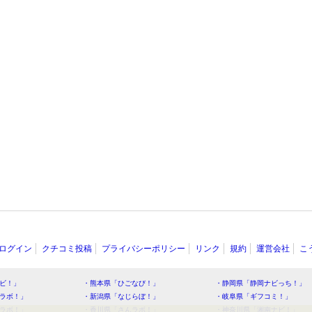
ログイン
クチコミ投稿
プライバシーポリシー
リンク
規約
運営会社
こ
ビ！」
・熊本県「ひごなび！」
・静岡県「静岡ナビっち！」
ラボ！」
・新潟県「なじらぼ！」
・岐阜県「ギフコミ！」
ラボ！」
・香川県「さんラボ！」
・神奈川県「湘南ナビ！」