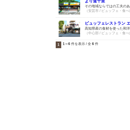
より道千里
その地域ならではの工夫のあ
（安芸市 / ビュッフェ・食べ放
ビュッフェレストラン 
高知県産の食材を使った和洋
（中心部 / ビュッフェ・食べ放
1～6
件を表示 / 全
6
件
1