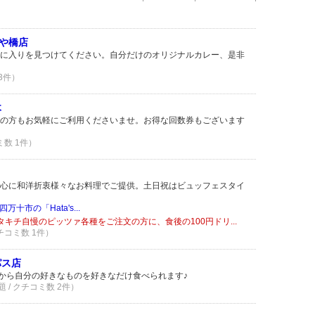
まや橋店
に入りを見つけてください。自分だけのオリジナルカレー、是非
 3件）
木
の方もお気軽にご利用くださいませ。お得な回数券もございます
ミ数 1件）
心に和洋折衷様々なお料理でご提供。土日祝はビュッフェスタイ
十市の「Hata's...
キチ自慢のピッツァ各種をご注文の方に、食後の100円ドリ...
クチコミ数 1件）
パス店
ーから自分の好きなものを好きなだけ食べられます♪
 / クチコミ数 2件）