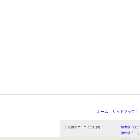
ホーム
サイトマップ
全国のクチコミナビ(R)
・栃木県「栃ナ
・福島県「ふく
・群馬県「ぐん