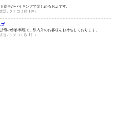
る食事がバイキングで楽しめるお店です。
題 / クチコミ数 1件）
エズ
折衷の創作料理で、県内外のお客様をお待ちしております。
題 / クチコミ数 1件）