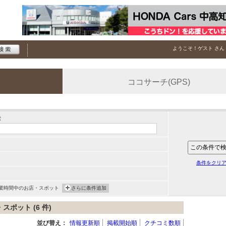
ようこそ！
ゲスト
さん
ココサーチ(GPS)
索
条件をクリ
業時間中のお店・スポット
さらに条件追加
ポット (6 件)
並び替え：
情報更新順
掲載開始順
クチコミ数順