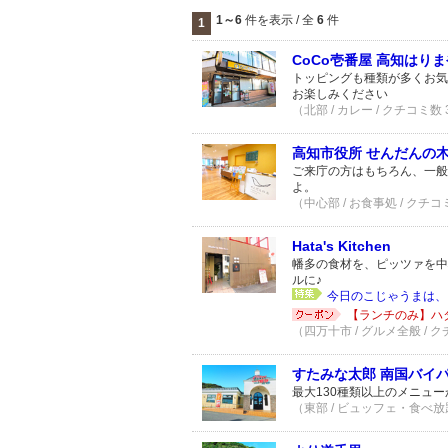
1～6
件を表示 / 全
6
件
1
CoCo壱番屋 高知はり
トッピングも種類が多くお気
お楽しみください
（北部 / カレー / クチコミ数
高知市役所 せんだんの
ご来庁の方はもちろん、一般
よ。
（中心部 / お食事処 / クチコ
Hata's Kitchen
幡多の食材を、ピッツァを中
ルに♪
今日のこじゃうまは、四万
【ランチのみ】ハタ
（四万十市 / グルメ全般 / 
すたみな太郎 南国バイ
最大130種類以上のメニュ
（東部 / ビュッフェ・食べ放題