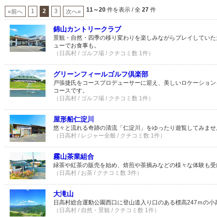
11～20
件を表示 / 全
27
件
1
2
3
«前へ
次へ»
錦山カントリークラブ
景観・自然・四季の移り変わりを楽しみながらプレイしていた
ューでお食事も。
（日高村 / ゴルフ場 / クチコミ数 1件）
グリーンフィールゴルフ倶楽部
戸張捷氏をコースプロデューサーに迎え、美しいロケーション
コースです。
（日高村 / ゴルフ場 / クチコミ数 1件）
屋形船仁淀川
悠々と流れる奇跡の清流「仁淀川」をゆったり遊覧してみませ
（日高村 / レジャー全般 / クチコミ数 1件）
霧山茶業組合
緑茶や紅茶の販売を始め、焙煎や茶摘みなどの様々な体験も受
（日高村 / お茶 / クチコミ数 3件）
大滝山
日高村総合運動公園西口に登山道入り口のある標高247ｍの小
（日高村 / 自然・景観 / クチコミ数 1件）