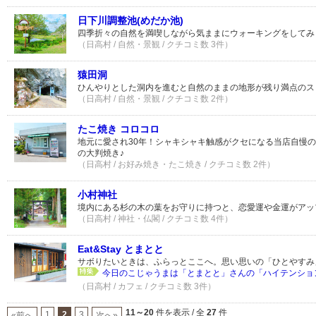
日下川調整池(めだか池)
四季折々の自然を満喫しながら気ままにウォーキングをしてみ
（日高村 / 自然・景観 / クチコミ数 3件）
猿田洞
ひんやりとした洞内を進むと自然のままの地形が残り満点のス
（日高村 / 自然・景観 / クチコミ数 2件）
たこ焼き コロコロ
地元に愛され30年！シャキシャキ触感がクセになる当店自慢
の大判焼き♪
（日高村 / お好み焼き・たこ焼き / クチコミ数 2件）
小村神社
境内にある杉の木の葉をお守りに持つと、恋愛運や金運がアッ
（日高村 / 神社・仏閣 / クチコミ数 4件）
Eat&Stay とまとと
サボりたいときは、ふらっとここへ。思い思いの「ひとやすみ
今日のこじゃうまは「とまとと」さんの「ハイテンションカ
（日高村 / カフェ / クチコミ数 3件）
11～20
件を表示 / 全
27
件
1
2
3
«前へ
次へ»