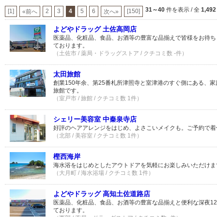
31～40
件を表示 / 全
1,492
[1]
2
3
4
5
6
[150]
«前へ
次へ»
よどやドラッグ 土佐高岡店
医薬品、化粧品、食品、お酒等の豊富な品揃えで皆様をお待ち
ております。
（土佐市 / 薬局・ドラッグストア / クチコミ数 -件）
太田旅館
創業150年余、第25番札所津照寺と室津港のすぐ側にある、
旅館です。
（室戸市 / 旅館 / クチコミ数 1件）
シェリー美容室 中秦泉寺店
好評のヘアアレンジをはじめ、よさこいメイクも。ご予約で着
（北部 / 美容室 / クチコミ数 1件）
樫西海岸
海水浴をはじめとしたアウトドアを気軽にお楽しみいただけま
（大月町 / 海水浴場 / クチコミ数 1件）
よどやドラッグ 高知土佐道路店
医薬品、化粧品、食品、お酒等の豊富な品揃えと便利な深夜1
ております。