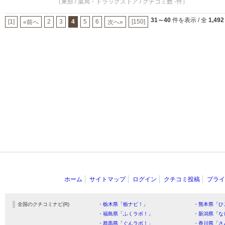
（東部 / 薬局・ドラッグストア / クチコミ数 -件）
31～40
件を表示 / 全
1,492
[1]
2
3
4
5
6
[150]
«前へ
次へ»
ホーム
サイトマップ
ログイン
クチコミ投稿
プライ
全国のクチコミナビ(R)
・栃木県「栃ナビ！」
・熊本県「ひ
・福島県「ふくラボ！」
・新潟県「な
・群馬県「ぐんラボ！」
・香川県「さ