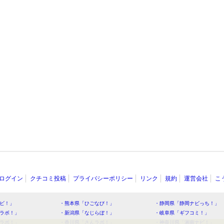
ログイン
クチコミ投稿
プライバシーポリシー
リンク
規約
運営会社
こ
ビ！」
・熊本県「ひごなび！」
・静岡県「静岡ナビっち！」
ラボ！」
・新潟県「なじらぼ！」
・岐阜県「ギフコミ！」
ラボ！」
・香川県「さんラボ！」
・神奈川県「湘南ナビ！」