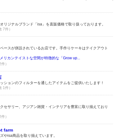
オリジナルブランド「isa」を直販価格で取り扱っております。
数 7件）
ペースが併設されているお店です。手作りケーキはテイクアウト
リカンテイストな空間が特徴的な「Grow up...
 2件）
店
ッションのフィルターを通したアイテムをご提供いたします！
数 1件）
クセサリー、アジアン雑貨・インテリアを豊富に取り揃えており
 2件）
 farm
ズやisa商品を取り揃えています。