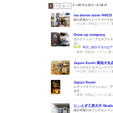
1～10
件を表示 / 全
16
件
1
2
次へ»
isa denim store ×HiCO
鯨の尻尾がトレードマークの
（中心部 / 衣料品 / クチコミ
Grow up company
セレクトショップとカフェス
も♪
本日ご紹介するのはアメ
（東部 / 衣料品 / クチコミ数
Jepun Kochi 高知大丸
オリジナルとエスニックファ
（中心部 / 衣料品 / クチコミ
Jepun Kochi
レディースファッション・ア
ます。
（東部 / 衣料品 / クチコミ数
じぃんず工房大方 Shallot
純日本製のオリジナルジーン