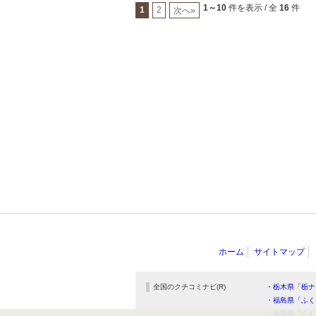
1～10
件を表示 / 全
16
件
1
2
次へ»
ホーム
サイトマップ
全国のクチコミナビ(R)
・栃木県「栃ナ
・福島県「ふく
・群馬県「ぐん