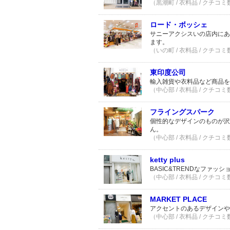
（黒潮町 / 衣料品 / クチコミ
ロード・ボッシェ
サニーアクシスいの店内にあ
ます。
（いの町 / 衣料品 / クチコミ
東印度公司
輸入雑貨や衣料品など商品を
（中心部 / 衣料品 / クチコミ
フライングスパーク
個性的なデザインのものが沢
ん。
（中心部 / 衣料品 / クチコミ
ketty plus
BASIC&TRENDなファッ
（中心部 / 衣料品 / クチコミ
MARKET PLACE
アクセントのあるデザインや
（中心部 / 衣料品 / クチコミ