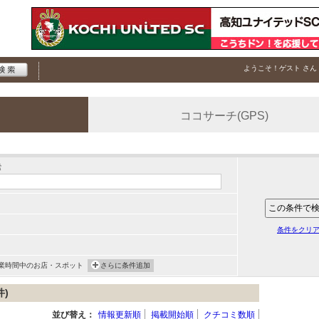
ようこそ！
ゲスト
さん
ココサーチ(GPS)
索
条件をクリ
業時間中のお店・スポット
さらに条件追加
件)
並び替え：
情報更新順
掲載開始順
クチコミ数順