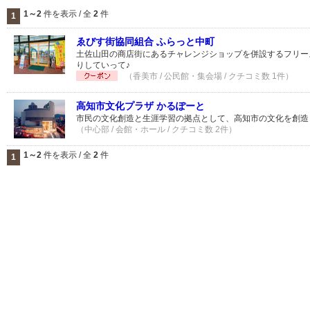
1～2
件を表示 / 全
2
件
1
ゑびす街協同組合 ふらっと中町
土佐山田の商店街にあるチャレンジショップを併設するフリー
りしていって♪
（香美市 / 公民館・集会場 / クチコミ数 1件）
高知市文化プラザ かるぽーと
市民の文化創造と生涯学習の拠点として、高知市の文化を創造
（中心部 / 会館・ホール / クチコミ数 2件）
1～2
件を表示 / 全
2
件
1