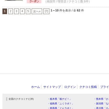
（南国市 / 喫茶店 / クチコミ数 6件）
1～10
件を表示 / 全
62
件
1
2
3
4
5
[7]
次へ»
ホーム
サイトマップ
ログイン
クチコミ投稿
プライ
全国のクチコミナビ(R)
・栃木県「栃ナビ！」
・熊本県「ひ
・福島県「ふくラボ！」
・新潟県「な
・群馬県「ぐんラボ！」
・香川県「さ