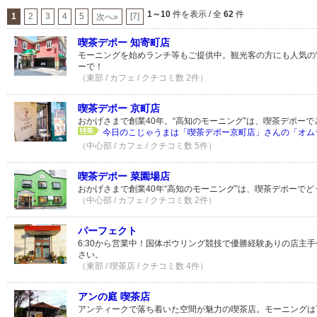
1～10
件を表示 / 全
62
件
1
2
3
4
5
[7]
次へ»
喫茶デポー 知寄町店
モーニングを始めランチ等もご提供中。観光客の方にも人気の“
ーで！
（東部 / カフェ / クチコミ数 2件）
喫茶デポー 京町店
おかげさまで創業40年。“高知のモーニング”は、喫茶デポーで
今日のこじゃうまは「喫茶デポー京町店」さんの「オムラ
（中心部 / カフェ / クチコミ数 5件）
喫茶デポー 菜園場店
おかげさまで創業40年“高知のモーニング”は、喫茶デポーでど
（中心部 / カフェ / クチコミ数 2件）
パーフェクト
6:30から営業中！国体ボウリング競技で優勝経験ありの店主
さい。
（東部 / 喫茶店 / クチコミ数 4件）
アンの庭 喫茶店
アンティークで落ち着いた空間が魅力の喫茶店。モーニングは7:0