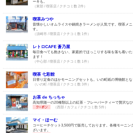
ーキも。
（東部 / 喫茶店 / クチコミ数 2件）
喫茶みつや
昔懐かしいオムライスや鍋焼きラーメンが人気です。喫茶メニ
す。
（須崎市 / 喫茶店 / クチコミ数 1件）
レトロCAFE 蒼乃屋
毎日食べても飽きない、家庭的でほっこりする味を落ち着いた
ます！
（中心部 / 喫茶店 / クチコミ数 1件）
喫茶 七彩館
日替り定食のほかモーニングセットも。いの町紙の博物館とな
（いの町 / 喫茶店 / クチコミ数 3件）
お茶 de ちっちゃ
高知県随一の20種類以上の紅茶・フレーバーティーで贅沢な
（西部 / カフェ / クチコミ数 5件）
マイ・ほーむ
コーヒーチケット3,500円で販売しております。各種モーニ
ざいます。