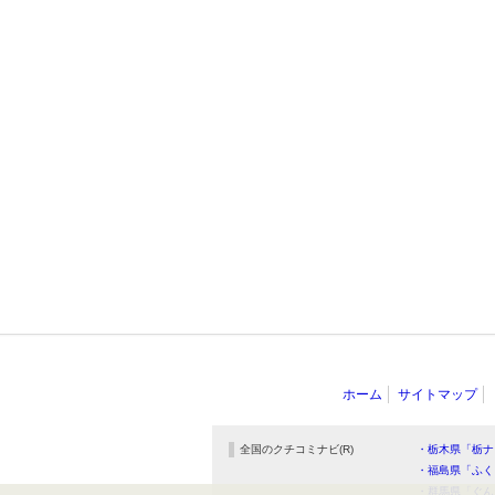
ホーム
サイトマップ
全国のクチコミナビ(R)
・栃木県「栃ナ
・福島県「ふく
・群馬県「ぐん