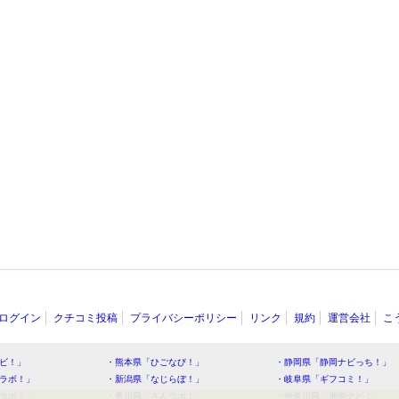
ログイン
クチコミ投稿
プライバシーポリシー
リンク
規約
運営会社
こ
ビ！」
・熊本県「ひごなび！」
・静岡県「静岡ナビっち！」
ラボ！」
・新潟県「なじらぼ！」
・岐阜県「ギフコミ！」
ラボ！」
・香川県「さんラボ！」
・神奈川県「湘南ナビ！」