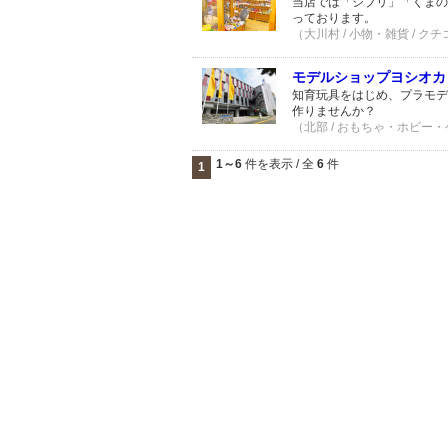
当店では「ジブリ」「くまの
っております。
（大川村 / 小物・雑貨 / クチ
モデルショップヨシオカ
知育玩具をはじめ、プラモデ
作りませんか？
（北部 / おもちゃ・ホビー・ゲ
1～6
件を表示 / 全
6
件
1