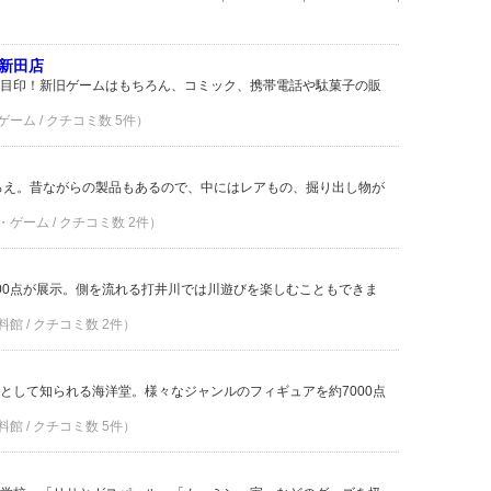
新田店
目印！新旧ゲームはもちろん、コミック、携帯電話や駄菓子の販
ーム / クチコミ数 5件）
ぞろえ。昔ながらの製品もあるので、中にはレアもの、掘り出し物が
・ゲーム / クチコミ数 2件）
00点が展示。側を流れる打井川では川遊びを楽しむこともできま
館 / クチコミ数 2件）
として知られる海洋堂。様々なジャンルのフィギュアを約7000点
館 / クチコミ数 5件）