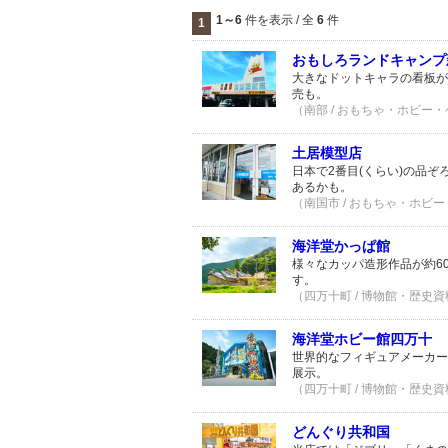
1～6
件を表示 / 全
6
件
1
おもしろランドキャンプ
大きなドットキャラの看板が
売も。
（南部 / おもちゃ・ホビー・ゲ
土居模型店
日本で2番目(くらい)の品
あるかも。
（南国市 / おもちゃ・ホビー
海洋堂かっぱ館
様々なカッパ造形作品が約6
す。
（四万十町 / 博物館・歴史資料
海洋堂ホビー館四万十
世界的なフィギュアメーカー
展示。
（四万十町 / 博物館・歴史資料
どんぐり共和国