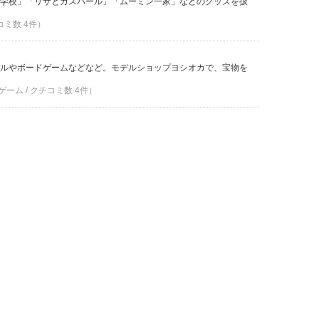
学校」「リサとガスパール」「ムーミン一家」などのグッズを扱
コミ数 4件）
ルやボードゲームなどなど。モデルショップヨシオカで、宝物を
ーム / クチコミ数 4件）