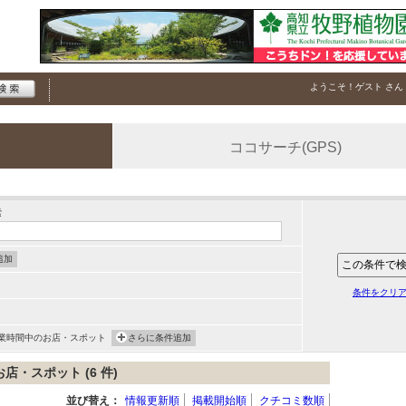
ようこそ！
ゲスト
さん
ココサーチ(GPS)
索
追加
条件をクリ
業時間中のお店・スポット
さらに条件追加
・スポット (6 件)
並び替え：
情報更新順
掲載開始順
クチコミ数順