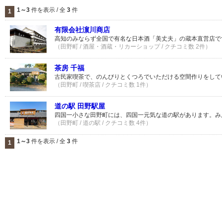
1～3
件を表示 / 全
3
件
1
有限会社濵川商店
高知のみならず全国で有名な日本酒「美丈夫」の蔵本直営店で
（田野町 / 酒屋・酒蔵・リカーショップ / クチコミ数 2件）
茶房 千福
古民家喫茶で、のんびりとくつろでいただける空間作りをして
（田野町 / 喫茶店 / クチコミ数 1件）
道の駅 田野駅屋
四国一小さな田野町には、四国一元気な道の駅があります。み
（田野町 / 道の駅 / クチコミ数 4件）
1～3
件を表示 / 全
3
件
1