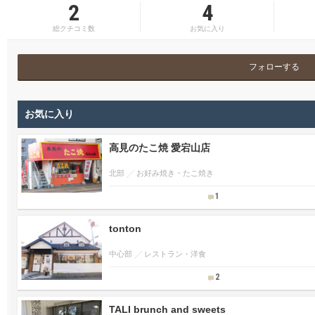
2
4
総クチコミ数
お気に入り
フォローする
お気に入り
高見のたこ焼 愛宕山店
北部
お好み焼き・たこ焼き
1
tonton
中心部
レストラン・洋食
2
TALI brunch and sweets