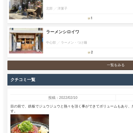
北部
洋菓子
1
ラーメンシロイワ
中心部
ラーメン・つけ麺
2
一覧をみる
クチコミ一覧
投稿：2022/02/10
目の前で、鉄板でジュウジュウと熱々を頂く事ができてボリュームもあり、
す。