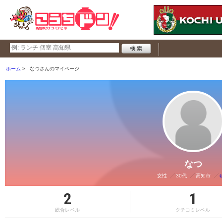
ホーム
なつさんのマイページ
なつ
女性
30代
高知市
2
1
総合レベル
クチコミレベル