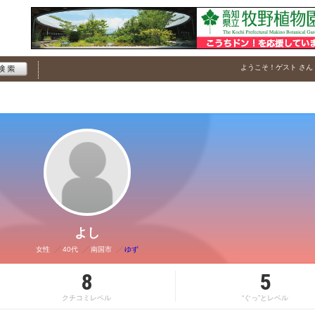
ようこそ！
ゲスト
さん
よし
女性
40代
南国市
ゆず
8
5
クチコミレベル
“ぐっ”とレベル