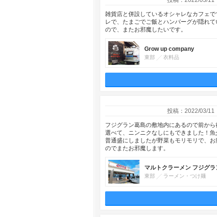
投稿：2022/03/11
雑貨店と併設しているオシャレなカフェで
レで、たまごでご飯とハンバーグが隠れて
ので、またお邪魔したいです。
Grow up company
東部
衣料品
投稿：2022/03/11
フジグラン葛島の敷地内にあるので前から
選べて、ニンニクなしにもできました！魚
普通盛にしましたが野菜もモリモリで、お
のでまたお邪魔します。
マルトクラーメン フジグラ
東部
ラーメン・つけ麺