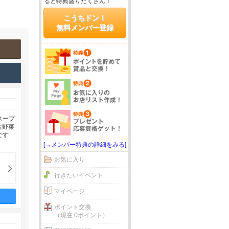
ると特典盛りだくさん！
こうちドン！
無料メンバー登録
スープ
お野菜
です
[→メンバー特典の詳細をみる]
お気に入り
行きたいイベント
マイページ
ポイント交換
（現在 0ポイント）