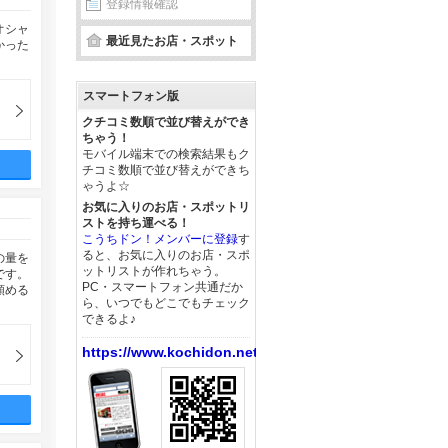
登録情報確認
オシャ
最近見たお店・スポット
かった
スマートフォン版
クチコミ数順で並び替えができ
ちゃう！
モバイル端末での検索結果もク
チコミ数順で並び替えができち
ゃうよ☆
お気に入りのお店・スポットリ
ストを持ち運べる！
こうちドン！メンバーに登録
す
ると、お気に入りのお店・スポ
の量を
ットリストが作れちゃう。
です。
PC・スマートフォン共通だか
頼める
ら、いつでもどこでもチェック
できるよ♪
https://www.kochidon.net/