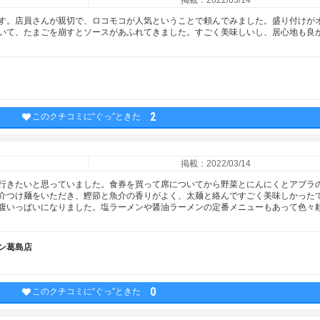
掲載：2022/03/14
す。店員さんが親切で、ロコモコが人気ということで頼んでみました。盛り付けが
いて、たまごを崩すとソースがあふれてきました。すごく美味しいし、居心地も良
2
このクチコミに“ぐっ”ときた
掲載：2022/03/14
行きたいと思っていました。食券を買って席についてから野菜とにんにくとアブラ
介つけ麺をいただき、鰹節と魚介の香りがよく、太麺と絡んですごく美味しかった
腹いっぱいになりました。塩ラーメンや醤油ラーメンの定番メニューもあって色々
ン葛島店
0
このクチコミに“ぐっ”ときた