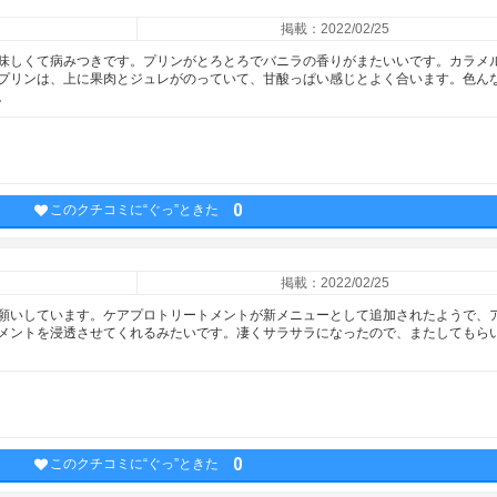
掲載：2022/02/25
味しくて病みつきです。プリンがとろとろでバニラの香りがまたいいです。カラメ
プリンは、上に果肉とジュレがのっていて、甘酸っぱい感じとよく合います。色ん
。
0
このクチコミに“ぐっ”ときた
掲載：2022/02/25
願いしています。ケアプロトリートメントが新メニューとして追加されたようで、
メントを浸透させてくれるみたいです。凄くサラサラになったので、またしてもら
0
このクチコミに“ぐっ”ときた