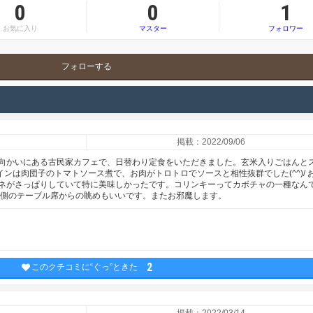
0
0
1
お気に入り
マスター
フォロワー
フォローする
掲載：2022/09/06
向かいにある古民家カフェで、日替わり定食をいただきました。玄米入りごはんと
インは肉団子のトマトソース煮で、お肉がトロトロでソースと相性抜群でした(^^)/ 
ネがさっぱりしていて特に美味しかったです。コリンキーってカボチャの一種なん
縁側のテーブル席からの眺めもいいです。またお邪魔します。
2
このクチコミに“ぐっ”ときた