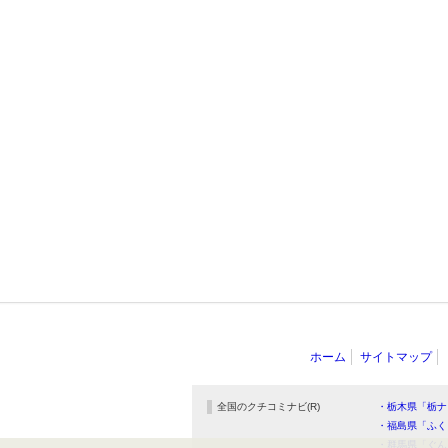
ホーム
サイトマップ
全国のクチコミナビ(R)
・栃木県「栃ナ
・福島県「ふく
・群馬県「ぐん