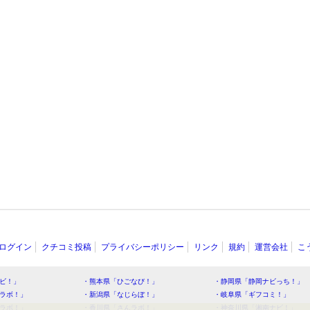
ログイン
クチコミ投稿
プライバシーポリシー
リンク
規約
運営会社
こ
ビ！」
・熊本県「ひごなび！」
・静岡県「静岡ナビっち！」
ラボ！」
・新潟県「なじらぼ！」
・岐阜県「ギフコミ！」
ラボ！」
・香川県「さんラボ！」
・神奈川県「湘南ナビ！」