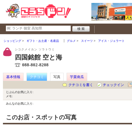
ショッピング
ギフト・お土産・名産品
グルメ
スイーツ
アイス・ジェラート
シコクメイカン ソラトウミ
四国銘館 空と海
088-802-8208
基本情報
クチコミ
写真
芋栗南瓜
クチコミを書く
チェックイン
じぶんのお気に入り:
メモ:
みんなのお気に入り:
このお店・スポットの写真