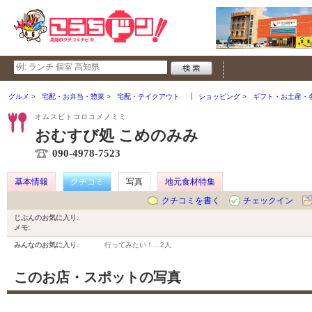
グルメ
宅配・お弁当・惣菜
宅配・テイクアウト
ショッピング
ギフト・お土産・
オムスビトコロコメノミミ
おむすび処 こめのみみ
090-4978-7523
基本情報
クチコミ
写真
地元食材特集
クチコミを書く
チェックイン
じぶんのお気に入り:
メモ:
みんなのお気に入り:
行ってみたい！…
2人
このお店・スポットの写真