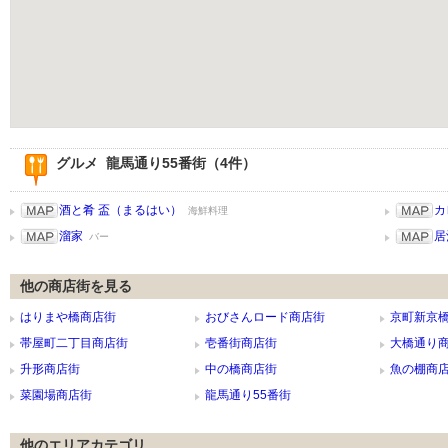
グルメ 龍馬通り55番街（4件）
酒と肴 盃（まるはい）
カ
海鮮料理
溜家
居
バー
他の商店街を見る
はりまや橋商店街
おびさんロード商店街
京町新京
帯屋町二丁目商店街
壱番街商店街
大橋通り
升形商店街
中の橋商店街
魚の棚商
菜園場商店街
龍馬通り55番街
他のエリアカテゴリ