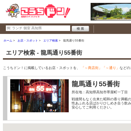
ホーム
お店・スポット
エリア検索
龍馬通り55番街
エリア検索 - 龍馬通り55番街
こうちドン！に掲載しているお店・スポットを、
「～商店街」「～通り」
などの
龍馬通り55番街
所在地：高知県高知市帯屋町一丁目
戦後間もなく出来た昭和の香り満載
性あふれる店ばかりひしめき合う飲
安心してご利用ください。