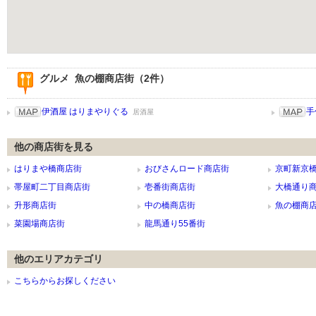
グルメ 魚の棚商店街（2件）
伊酒屋 はりまやりぐる
手
居酒屋
他の商店街を見る
はりまや橋商店街
おびさんロード商店街
京町新京
帯屋町二丁目商店街
壱番街商店街
大橋通り
升形商店街
中の橋商店街
魚の棚商
菜園場商店街
龍馬通り55番街
他のエリアカテゴリ
こちらからお探しください