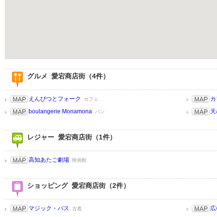
グルメ 愛宕商店街（4件）
えんぴつとフォーク
カ
カフェ
boulangerie Monamona
天
パン
レジャー 愛宕商店街（1件）
高知あたご劇場
映画館
ショッピング 愛宕商店街（2件）
マジック・バス
広
古着