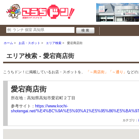
ホーム
お店・スポット
エリア検索
愛宕商店街
エリア検索 - 愛宕商店街
こうちドン！に掲載しているお店・スポットを、
「～商店街」「～通り」
などの
愛宕商店街
所在地：高知県高知市愛宕町２丁目
参考サイト：
https://www.kochi-
shotengai.net/%E4%BC%9A%E5%93%A1%E5%95%86%E5%B
カテゴリ：