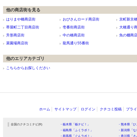
他の商店街を見る
はりまや橋商店街
おびさんロード商店街
京町新京
帯屋町二丁目商店街
壱番街商店街
大橋通り
升形商店街
中の橋商店街
魚の棚商
菜園場商店街
龍馬通り55番街
他のエリアカテゴリ
こちらからお探しください
ホーム
サイトマップ
ログイン
クチコミ投稿
プライ
全国のクチコミナビ(R)
・栃木県「栃ナビ！」
・熊本県「ひ
・福島県「ふくラボ！」
・新潟県「な
・群馬県「ぐんラボ！」
・香川県「さ