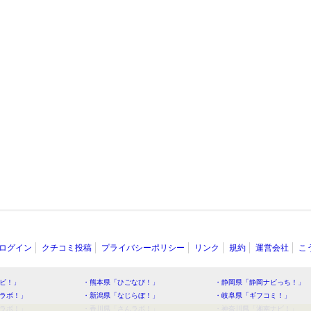
ログイン
クチコミ投稿
プライバシーポリシー
リンク
規約
運営会社
こ
ビ！」
・熊本県「ひごなび！」
・静岡県「静岡ナビっち！」
ラボ！」
・新潟県「なじらぼ！」
・岐阜県「ギフコミ！」
ラボ！」
・香川県「さんラボ！」
・神奈川県「湘南ナビ！」