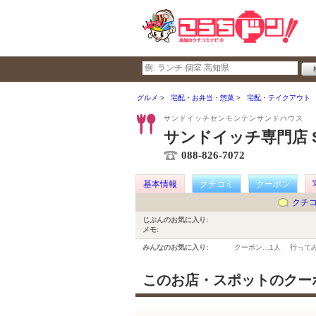
グルメ
宅配・お弁当・惣菜
宅配・テイクアウト
サンドイッチセンモンテンサンドハウス
サンドイッチ専門店 Sa
088-826-7072
基本情報
クチコミ
クーポン
クチ
じぶんのお気に入り:
メモ:
みんなのお気に入り:
クーポン…
1人
行って
このお店・スポットのクー