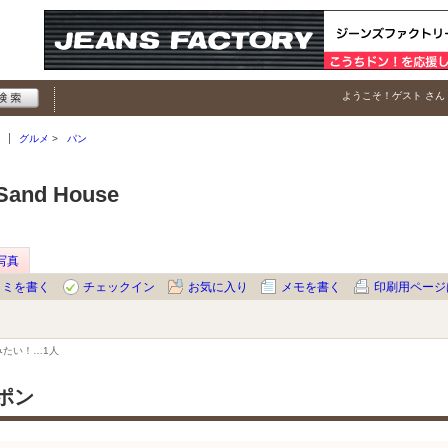
ようこそ！
ゲスト
さん
グルメ
パン
nd House
写真
コミを書く
チェックイン
お気に入り
メモを書く
印刷用ページ
みたい！…
1人
ポン