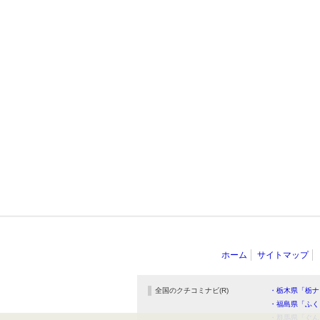
ホーム
サイトマップ
全国のクチコミナビ(R)
・栃木県「栃ナ
・福島県「ふく
・群馬県「ぐん