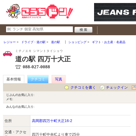
レジャー
ドライブ・道の駅
道の駅
ショッピング
ギフト・お土産・名産品
ミチノエキ シマントタイショウ
道の駅 四万十大正
088-027-0088
基本情報
クチコミ
写真
クチコミを書く
チェックイン
じぶんのお気に入り:
メモ:
みんなのお気に入り:
住所
高岡郡四万十町大正16-2
交通・アクセ
四万十町中央ICより車で25分