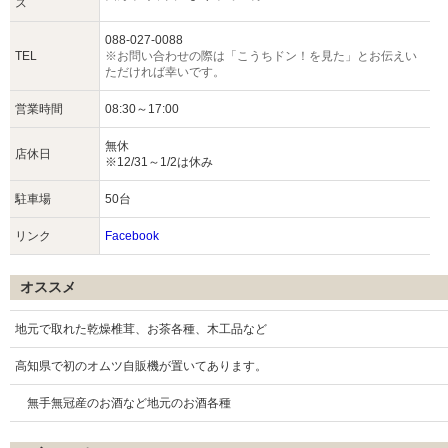
ス
088-027-0088
TEL
※お問い合わせの際は「こうちドン！を見た」とお伝えい
ただければ幸いです。
営業時間
08:30～17:00
無休
店休日
※12/31～1/2は休み
駐車場
50台
リンク
Facebook
オススメ
地元で取れた乾燥椎茸、お茶各種、木工品など
高知県で初のオムツ自販機が置いてあります。
無手無冠産のお酒など地元のお酒各種