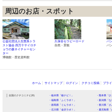
周辺のお店・スポット
公益社団法人生態系トラ
久保谷セラピーロード
パ
スト協会 四万十ヤイロチ
自然・景観
パ
ョウの森ネイチャーセン
ター
博物館・歴史資料館
ホーム
サイトマップ
ログイン
クチコミ投稿
プライ
全国のクチコミナビ(R)
・栃木県「栃ナビ！」
・熊本県「ひ
・福島県「ふくラボ！」
・新潟県「な
・群馬県「ぐんラボ！」
・香川県「さ
・石川県「金沢ラボ！」
・鹿児島県「