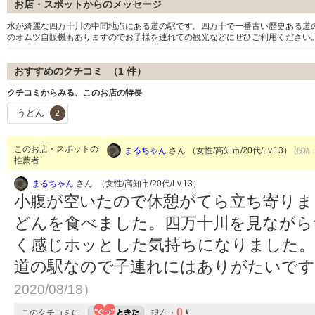
お店・スポットからのメッセージ
水が綺麗な四万十川の中間地点にある道の駅です。四万十で一番古い歴史ある道
のオムツ自販機もありますのでお子様を連れての観光などにぜひご利用ください
おすすめのクチコミ （
1
件）
クチコミからみる、このお店の特長
うどん
2
このお店・スポットの
まるちゃん
さん （女性/高知市/20代/Lv.13）
(投稿：
推薦者
まるちゃん
さん （女性/高知市/20代/Lv.13）
小腹が空いたので休憩がてら立ち寄りま
どんを食べました。四万十川を見ながら
く感じホッとした気持ちになりました。
道の駅なので子連れにはありがたいで
2020/08/18）
0
このクチコミに
現在：
人