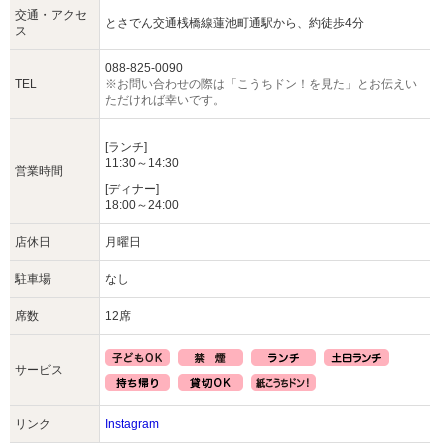
交通・アクセ
とさでん交通桟橋線蓮池町通駅から、約徒歩4分
ス
088-825-0090
TEL
※お問い合わせの際は「こうちドン！を見た」とお伝えい
ただければ幸いです。
[ランチ]
11:30～14:30
営業時間
[ディナー]
18:00～24:00
店休日
月曜日
駐車場
なし
席数
12席
サービス
リンク
Instagram