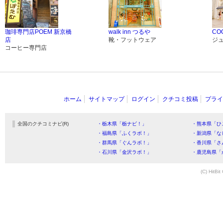
珈琲専門店POEM 新京橋
walk inn つるや
CO
店
靴・フットウェア
ジ
コーヒー専門店
ホーム
サイトマップ
ログイン
クチコミ投稿
プライ
全国のクチコミナビ(R)
・栃木県「栃ナビ！」
・熊本県「ひ
・福島県「ふくラボ！」
・新潟県「な
・群馬県「ぐんラボ！」
・香川県「さ
・石川県「金沢ラボ！」
・鹿児島県「
(C) HitBit