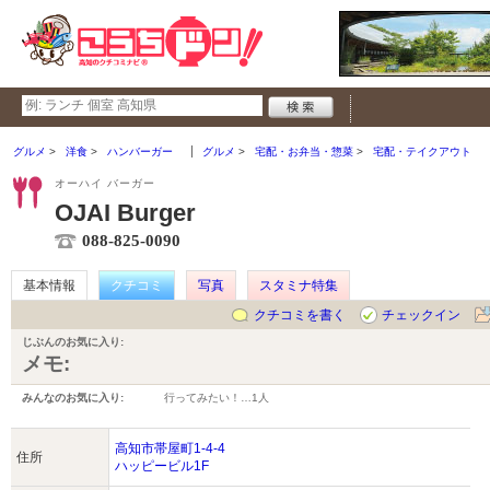
グルメ
洋食
ハンバーガー
グルメ
宅配・お弁当・惣菜
宅配・テイクアウト
オーハイ バーガー
OJAI Burger
088-825-0090
基本情報
クチコミ
写真
スタミナ特集
クチコミを書く
チェックイン
じぶんのお気に入り:
メモ:
みんなのお気に入り:
行ってみたい！…
1人
高知市帯屋町1-4-4
住所
ハッピービル1F