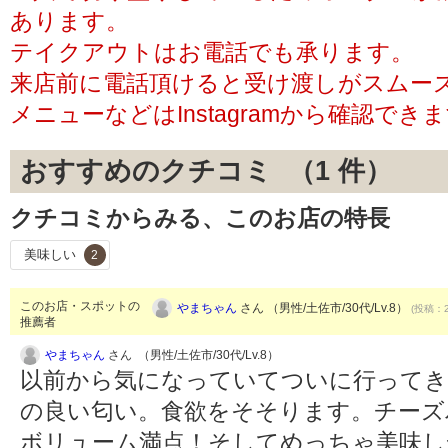
あります。
テイクアウトはお電話でも承ります。
来店前に電話頂けると受け渡しがスムー
メニューなどはInstagramから確認で
おすすめのクチコミ （
1
件）
クチコミからみる、このお店の特長
美味しい
2
このお店・スポットの
やまちゃん
さん （男性/土佐市/30代/Lv.8）
(投稿：2
推薦者
やまちゃん
さん （男性/土佐市/30代/Lv.8）
以前から気になっていてついに行ってき
の良い匂い。食欲をそそります。チーズ
ボリューム満点！そしてめっちゃ美味し