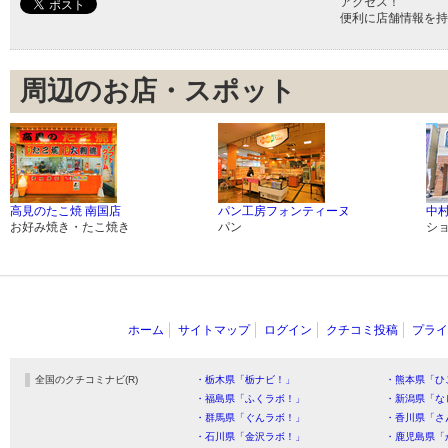
アクセス！
便利に店舗情報を持
周辺のお店・スポット
高見のたこ焼 南国店
パン工房フォンティーヌ
中
お好み焼き・たこ焼き
パン
シ
ホーム
サイトマップ
ログイン
クチコミ投稿
プライ
全国のクチコミナビ(R)
・栃木県「栃ナビ！」
・熊本県「ひ
・福島県「ふくラボ！」
・新潟県「な
・群馬県「ぐんラボ！」
・香川県「さ
・石川県「金沢ラボ！」
・鹿児島県「