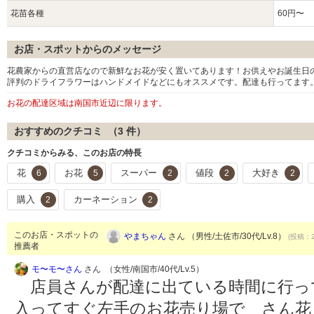
花苗各種
60円〜
お店・スポットからのメッセージ
花農家からの直営店なので新鮮なお花が安く置いてあります！お供えやお誕生日
評判のドライフラワーはハンドメイドなどにもオススメです。配達も行ってます
お花の配達区域は南国市近辺に限ります。
おすすめのクチコミ （
3
件）
クチコミからみる、このお店の特長
花
お花
スーパー
値段
大好き
6
5
2
2
2
購入
カーネーション
2
2
このお店・スポットの
やまちゃん
さん （男性/土佐市/30代/Lv.8）
(投稿：2
推薦者
モ〜モ〜さん
さん （女性/南国市/40代/Lv.5）
店員さんが配達に出ている時間に行っ
入ってすぐ左手のお花売り場で さん花