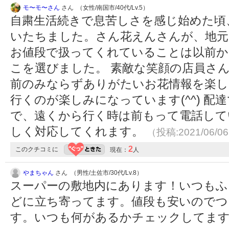
モ〜モ〜さん
さん （女性/南国市/40代/Lv.5）
自粛生活続きで息苦しさを感じ始めた頃
いたちました。さん花えんさんが、地元
お値段で扱ってくれていることは以前か
こを選びました。 素敵な笑顔の店員さ
前のみならずありがたいお花情報を楽し
行くのが楽しみになっています(^^) 
で、遠くから行く時は前もって電話して
しく対応してくれます。
（投稿:2021/06/0
2
このクチコミに
現在：
人
やまちゃん
さん （男性/土佐市/30代/Lv.8）
スーパーの敷地内にあります！いつもふ
どに立ち寄ってます。値段も安いのでつ
す。いつも何があるかチェックしてま