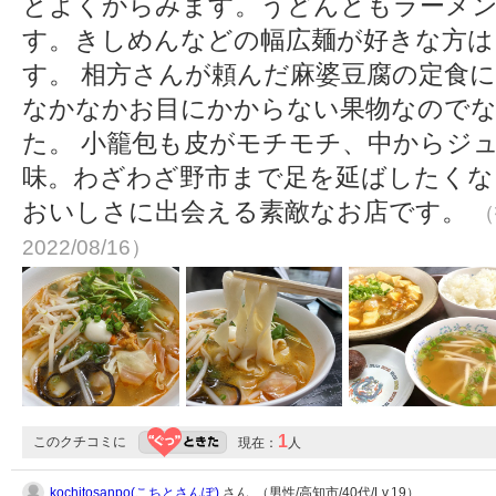
とよくからみます。うどんともラーメン
す。きしめんなどの幅広麺が好きな方は
す。 相方さんが頼んだ麻婆豆腐の定食
なかなかお目にかからない果物なので
た。 小籠包も皮がモチモチ、中からジ
味。わざわざ野市まで足を延ばしたくな
おいしさに出会える素敵なお店です。
（
2022/08/16）
1
このクチコミに
現在：
人
kochitosanpo(こちとさんぽ)
さん （男性/高知市/40代/Lv.19）