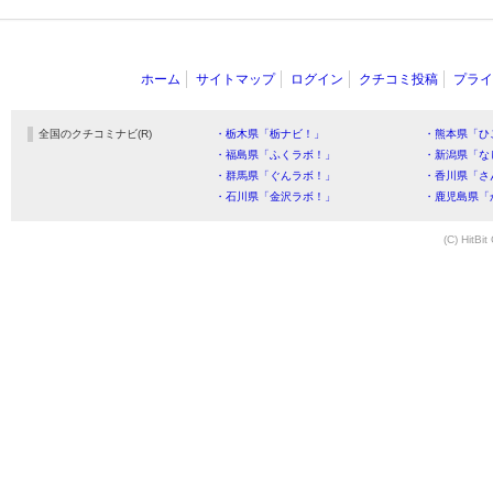
ホーム
サイトマップ
ログイン
クチコミ投稿
プライ
全国のクチコミナビ(R)
・栃木県「栃ナビ！」
・熊本県「ひ
・福島県「ふくラボ！」
・新潟県「な
・群馬県「ぐんラボ！」
・香川県「さ
・石川県「金沢ラボ！」
・鹿児島県「
(C) HitBit