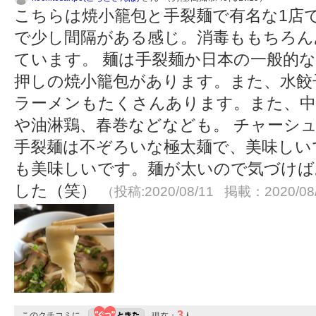
こちらは焼小籠包と手裂麺で有名な1店
で少し間隔がある感じ。消毒ももちろん
ています。 麺は手裂麺か日本の一般的な
押しの焼小籠包があります。また、水餃
ラーメンもたくさんあります。また、中
や油淋鶏、春巻などなども。 チャーシ
手裂麺は不ぞろいな極太麺で、美味しい
も美味しいです。麺が太いので気づけば
した（笑）
（投稿:2020/08/11 掲載：2020/08
3
このクチコミに