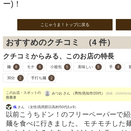
ー)！
こじゃうま！トップに戻る
おすすめのクチコミ （
4
件）
クチコミからみる、このお店の特長
麺
モチ
小籠包
美味しい
手
8
6
5
5
4
30分
手打ち麺
2
2
このお店・スポットの
みつお さん （男性/高知市/20代）
(投稿：2020/03/1
推薦者
楓
さん （女性/高岡郡日高村/50代/Lv.9）
以前こうちドン！のフリーペーパーで紹
麺を食べに行きました。 モチモチした