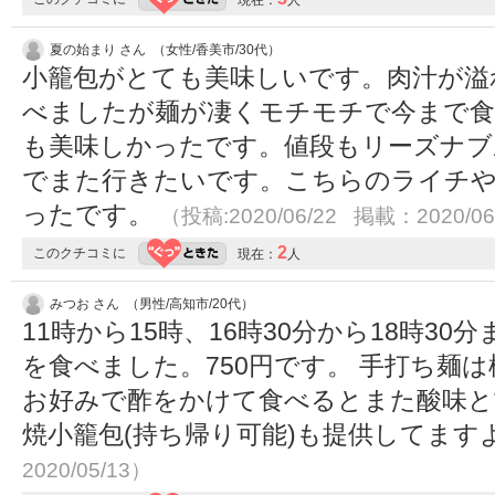
現在：
人
夏の始まり さん （女性/香美市/30代）
小籠包がとても美味しいです。肉汁が溢
べましたが麺が凄くモチモチで今まで食
も美味しかったです。値段もリーズナブ
でまた行きたいです。こちらのライチや
ったです。
（投稿:2020/06/22 掲載：2020/06
2
このクチコミに
現在：
人
みつお さん （男性/高知市/20代）
11時から15時、16時30分から18時3
を食べました。750円です。 手打ち麺
お好みで酢をかけて食べるとまた酸味と
焼小籠包(持ち帰り可能)も提供してます
2020/05/13）