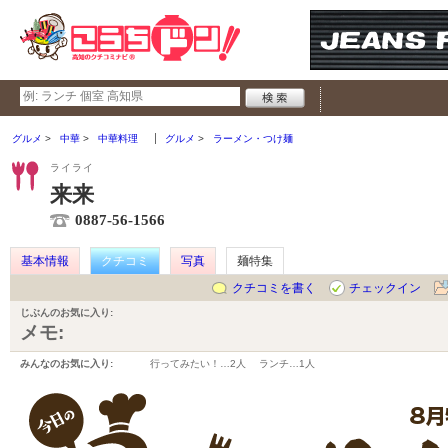
グルメ
中華
中華料理
グルメ
ラーメン・つけ麺
ライライ
来来
0887-56-1566
基本情報
クチコミ
写真
麺特集
クチコミを書く
チェックイン
じぶんのお気に入り:
メモ:
みんなのお気に入り:
行ってみたい！…
2人
ランチ…
1人