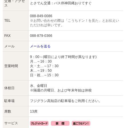
交通・アクセ
とさでん交通：バス停神田縄おりてすぐ
ス
088-849-0086
TEL
※お問い合わせの際は「こうちドン！を見た」とお伝えい
ただければ幸いです。
FAX
088-879-0366
メール
メールを送る
9：00～(曜日により終了時間が異なります)
月…～16：30
営業時間
火・土…～17：30
木…～19：50
日・祝…～15：30
水、金曜日
休校日
※隔週の月曜日、および年末年始は休校
駐車場
フジグラン高知店の駐車場をご利用ください。
席数
13席
サービス