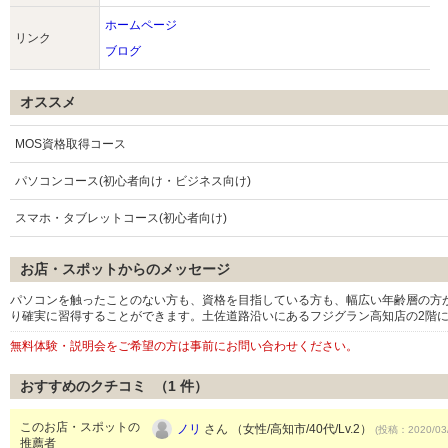
ホームページ
リンク
ブログ
オススメ
MOS資格取得コース
パソコンコース(初心者向け・ビジネス向け)
スマホ・タブレットコース(初心者向け)
お店・スポットからのメッセージ
パソコンを触ったことのない方も、資格を目指している方も、幅広い年齢層の方
り確実に習得することができます。土佐道路沿いにあるフジグラン高知店の2階
無料体験・説明会をご希望の方は事前にお問い合わせください。
おすすめのクチコミ （
1
件）
このお店・スポットの
ノリ
さん （女性/高知市/40代/Lv.2）
(投稿：2020/03
推薦者