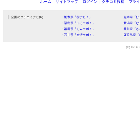
ホーム
サイトマップ
ログイン
クチコミ投稿
プライ
全国のクチコミナビ(R)
・栃木県「栃ナビ！」
・熊本県「ひ
・福島県「ふくラボ！」
・新潟県「な
・群馬県「ぐんラボ！」
・香川県「さ
・石川県「金沢ラボ！」
・鹿児島県「
(C) HitBit