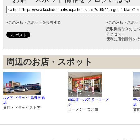
■
このお店・スポットを共有する
■
このお店・スポッ
読取機能付きのモバ
アクセス！
便利に店舗情報を持
周辺のお店・スポット
よどやドラッグ 高知朝倉
高知オールスターラーメ
手
店
ン
店
薬局・ドラッグストア
ラーメン・つけ麺
文