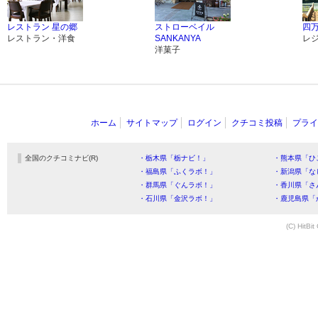
レストラン 星の郷
ストローベイル
四
レストラン・洋食
SANKANYA
レ
洋菓子
ホーム
サイトマップ
ログイン
クチコミ投稿
プライ
全国のクチコミナビ(R)
・栃木県「栃ナビ！」
・熊本県「ひ
・福島県「ふくラボ！」
・新潟県「な
・群馬県「ぐんラボ！」
・香川県「さ
・石川県「金沢ラボ！」
・鹿児島県「
(C) HitBit