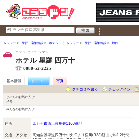
レジャー
旅行・宿泊施設
ホテル
レジャー
旅行・宿泊施設
旅館
ホテル セイラ シマント
ホテル 星羅 四万十
0880-52-2225
基本情報
クチコミ
写真
クチコミを書く
チェックイン
じぶんのお気に入り:
メモ:
みんなのお気に入り:
住所
四万十市西土佐用井1100番地
交通・アクセ
高知自動車道四万十中央ICより窪川(R38)経由で約1.2時間