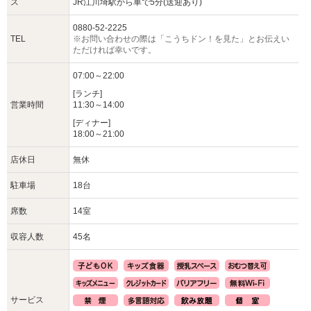
ス
JR江川埼駅から車で5分(送迎あり)
0880-52-2225
TEL
※お問い合わせの際は「こうちドン！を見た」とお伝えい
ただければ幸いです。
07:00～22:00
[ランチ]
営業時間
11:30～14:00
[ディナー]
18:00～21:00
店休日
無休
駐車場
18台
席数
14室
収容人数
45名
サービス