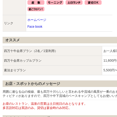
ホームページ
リンク
Face book
オススメ
四万十牛会席プラン（2名／1室利用）
お一人様1
四万十会席カップルプラン
11,600
素泊まりプラン
5,500円
お店・スポットからのメッセージ
周囲に連なる山の稜線、最も四万十川らしいと言われる中流域の風景が一番のお
ティビティがありますので、四万十中下流域のベースキャンプとしてもお使いい
お昼のレストラン、温泉の営業は土日祝日のみとなります。
多言語対応は英語のみ。貸切は宴会時のみ対応。