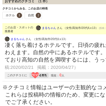
おすすめのクチコミ （
1
件）
クチコミからみる、このお店の特長
ホテル
自然
3
2
このお店・スポットの
まるちゃん
さん （女性/高知市/20代/Lv.13）
(投稿：
推薦者
まるちゃん
さん （女性/高知市/20代/Lv.13）
凄く落ち着けるホテルです。日頃の疲れ
わえます。自然の中にあるホテルです。
ており高知の自然を満喫するには、う
稿:2020/02/21 掲載：2020/04/27）
0
このクチコミに
現在：
人
※クチコミ情報はユーザーの主観的なコ
これらは投稿時の情報のため、変更に
でご了承ください。