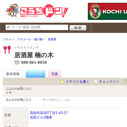
グルメ
アルコール・揚げ物
居酒屋
イザカヤクスノキ
居酒屋 楠の木
088-861-0050
基本情報
クチコミ
写真
クチコミを書く
チェックイン
じぶんのお気に入り:
メモ:
みんなのお気に入り:
行ってみたい！…
1人
高知市高須3丁目1-43-27
住所
吉田ビル1階東