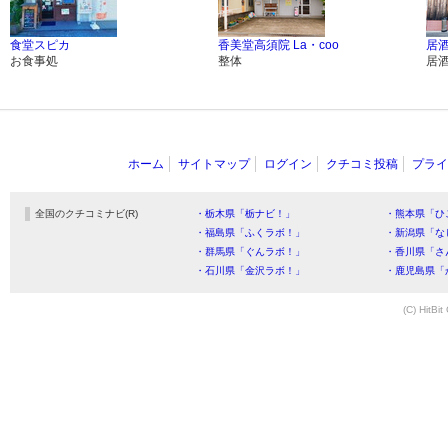
食堂スピカ
香美堂高須院 La・coo
居
お食事処
整体
居
ホーム
サイトマップ
ログイン
クチコミ投稿
プライ
全国のクチコミナビ(R)
・栃木県「栃ナビ！」
・熊本県「ひ
・福島県「ふくラボ！」
・新潟県「な
・群馬県「ぐんラボ！」
・香川県「さ
・石川県「金沢ラボ！」
・鹿児島県「
(C) HitBit