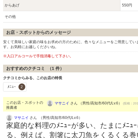
からあげ
550円
その他
お店・スポットからのメッセージ
安くて美味しい家庭の味をお求めの方のために、色々なメニューをご用意してい
す。お気軽にお越しくださいね。
※入口アルコールで手指消毒して下さい。
おすすめのクチコミ （
1
件）
クチコミからみる、このお店の特長
ﾒﾆｭｰ
2
このお店・スポットの
マサニイ
さん （男性/高知市/60代/Lv.6）
(投稿：201
推薦者
マサニイ
さん （男性/高知市/60代/Lv.6）
家庭的な料理のﾒﾆｭｰが多い、たまにﾒﾆ
る、例えば、割箸に太刀魚をくるくる巻