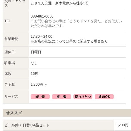
交通・アクセ
とさでん交通 新木電停から徒歩5分
ス
088-861-0050
TEL
※お問い合わせの際は「こうちドン！を見た」とお伝えい
ただければ幸いです。
17:30～24:00
営業時間
※お店の状況によっては早めに閉店する場合あり
店休日
日曜日
駐車場
なし
席数
16席
ご予算
1,200円 ～
サービス
オススメ
ビール(中)+日替り4品セット
1,200円