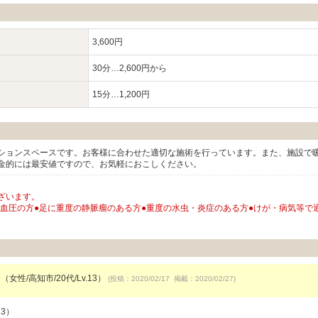
3,600円
30分…2,600円から
15分…1,200円
ションスペースです。お客様に合わせた適切な施術を行っています。また、施設で
金的には最安値ですので、お気軽におこしください。
ざいます。
高血圧の方●足に重度の静脈瘤のある方●重度の水虫・炎症のある方●けが・病気等で
（女性/高知市/20代/Lv.13）
(投稿：2020/02/17 掲載：2020/02/27)
13）