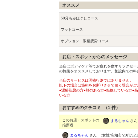
オススメ
60分もみほぐしコース
フットコース
オプション・眼精疲労コース
お店・スポットからのメッセージ
当店はボディケア等でお疲れを癒すリラクゼー
の施術をオススメしております。施設内での料
当店のサービスは医療行為ではありません。
以下の場合は施術をお断りさせて頂く場合がご
●泥酔状態の方●熱のある方●妊娠している方●
いる方
おすすめのクチコミ （
1
件）
このお店・スポットの
まるちゃん
さん 
推薦者
まるちゃん
さん （女性/高知市/20代/Lv.