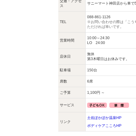
交通・アクセ
サニーマート神田店から車で
ス
088-861-1126
TEL
※お問い合わせの際は「こう
ただければ幸いです。
10:00～24:30
営業時間
LO 24:00
無休
店休日
第3木曜日はお休みです。
駐車場
150台
席数
6席
ご予算
1,100円 ～
サービス
土佐ぽかぽか温泉HP
リンク
ボディケアこころHP