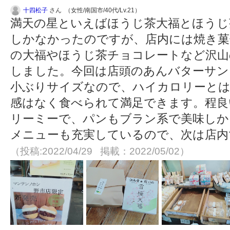
十四松子
さん （女性/南国市/40代/Lv.21）
満天の星といえばほうじ茶大福とほうじ
しかなかったのですが、店内には焼き菓
の大福やほうじ茶チョコレートなど沢山
しました。今回は店頭のあんバターサン
小ぶりサイズなので、ハイカロリーと
感はなく食べられて満足できます。程良
リーミーで、パンもブラン系で美味しか
メニューも充実しているので、次は店内
（投稿:2022/04/29 掲載：2022/05/02）