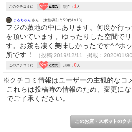
1
このクチコミに
現在：
人
まるちゃん
さん （女性/高知市/20代/Lv.13）
フジの敷地の中にあります。何度か行っ
を頂いています。ゆったりした空間でリ
す。お茶も凄く美味しかったです^ ^ホ
所です！
（投稿:2019/12/11 掲載：2020/01/3
0
このクチコミに
現在：
人
※クチコミ情報はユーザーの主観的なコ
これらは投稿時の情報のため、変更に
でご了承ください。
このお店・スポットのクチ