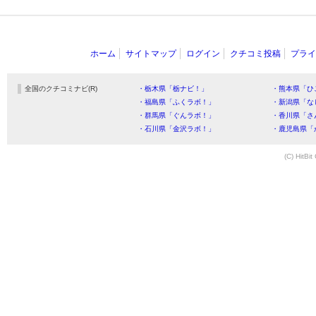
ホーム
サイトマップ
ログイン
クチコミ投稿
プライ
全国のクチコミナビ(R)
・栃木県「栃ナビ！」
・熊本県「ひ
・福島県「ふくラボ！」
・新潟県「な
・群馬県「ぐんラボ！」
・香川県「さ
・石川県「金沢ラボ！」
・鹿児島県「
(C) HitBit