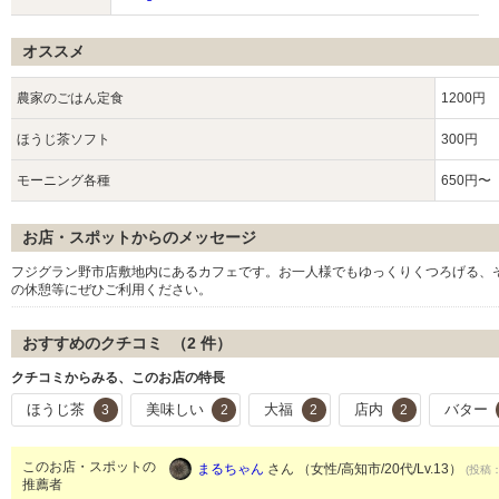
オススメ
農家のごはん定食
1200円
ほうじ茶ソフト
300円
モーニング各種
650円〜
お店・スポットからのメッセージ
フジグラン野市店敷地内にあるカフェです。お一人様でもゆっくりくつろげる、
の休憩等にぜひご利用ください。
おすすめのクチコミ （
2
件）
クチコミからみる、このお店の特長
ほうじ茶
美味しい
大福
店内
バター
3
2
2
2
このお店・スポットの
まるちゃん
さん （女性/高知市/20代/Lv.13）
(投稿：
推薦者