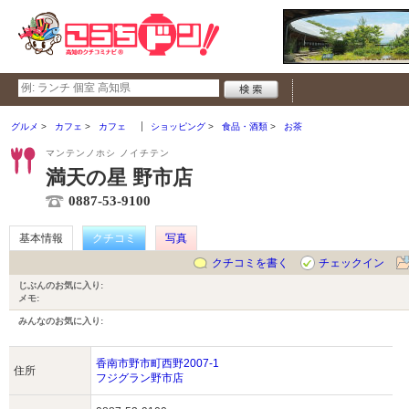
グルメ
カフェ
カフェ
ショッピング
食品・酒類
お茶
マンテンノホシ ノイチテン
満天の星 野市店
0887-53-9100
基本情報
クチコミ
写真
クチコミを書く
チェックイン
じぶんのお気に入り:
メモ:
みんなのお気に入り:
香南市野市町西野2007-1
住所
フジグラン野市店