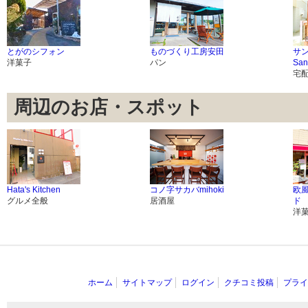
とがのシフォン
ものづくり工房安田
サ
洋菓子
パン
San
宅
周辺のお店・スポット
Hata's Kitchen
コノ字サカバmihoki
欧
グルメ全般
居酒屋
ド
洋
ホーム
サイトマップ
ログイン
クチコミ投稿
プライ