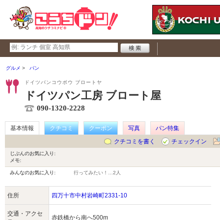
グルメ
パン
ドイツパンコウボウ ブロートヤ
ドイツパン工房 ブロート屋
090-1320-2228
基本情報
クチコミ
クーポン
写真
パン特集
クチコミを書く
チェックイン
じぶんのお気に入り:
メモ:
みんなのお気に入り:
行ってみたい！…
2人
住所
四万十市中村岩崎町2331-10
交通・アクセ
赤鉄橋から南へ500m