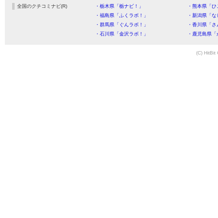
全国のクチコミナビ(R)
・栃木県「栃ナビ！」
・熊本県「ひ
・福島県「ふくラボ！」
・新潟県「な
・群馬県「ぐんラボ！」
・香川県「さ
・石川県「金沢ラボ！」
・鹿児島県「
(C) HitBit