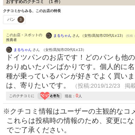
おすすめのクチコミ （
1
件）
クチコミからみる、このお店の特長
パン
3
このお店・スポットの
まるちゃん
さん （女性/高知市/20代/Lv.13）
(投稿：
推薦者
まるちゃん
さん （女性/高知市/20代/Lv.13）
ドイツパンのお店です！どのパンも他
わりぬいたパンばかりです。個人的に名
種が乗っているパンが好きでよく買いま
は、寄りたいです。
（投稿:2019/12/23 掲載
0
このクチコミに
現在：
人
※クチコミ情報はユーザーの主観的なコ
これらは投稿時の情報のため、変更に
でご了承ください。