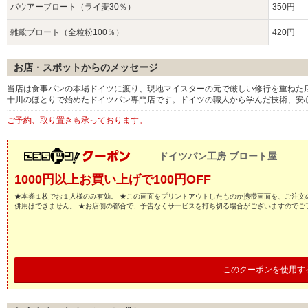
バウアーブロート（ライ麦30％）
350円
雑穀ブロート（全粒粉100％）
420円
お店・スポットからのメッセージ
当店は食事パンの本場ドイツに渡り、現地マイスターの元で厳しい修行を重ねた
十川のほとりで始めたドイツパン専門店です。ドイツの職人から学んだ技術、安
ご予約、取り置きも承っております。
ドイツパン工房 ブロート屋
1000円以上お買い上げで100円OFF
★本券１枚でお１人様のみ有効。 ★この画面をプリントアウトしたものか携帯画面を、ご注文
併用はできません。 ★お店側の都合で、予告なくサービスを打ち切る場合がございますのでご
このクーポンを使用す