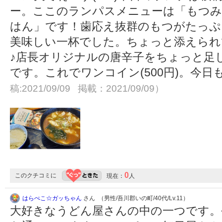
ー。ここのランパスメニューは「もつみ
はん」です！歯応え抜群のもつがたっぷ
美味しい一杯でした。ちょっと添えられ
♪店長オリジナルの唐辛子をちょっと足
です。これでワンコイン(500円)。今
稿:2021/09/09 掲載：2021/09/09）
0
このクチコミに
現在：
人
はらぺこ☆ガッちゃん
さん （男性/吾川郡いの町/40代/Lv.11）
大好きなうどん屋さんの中の一つです。