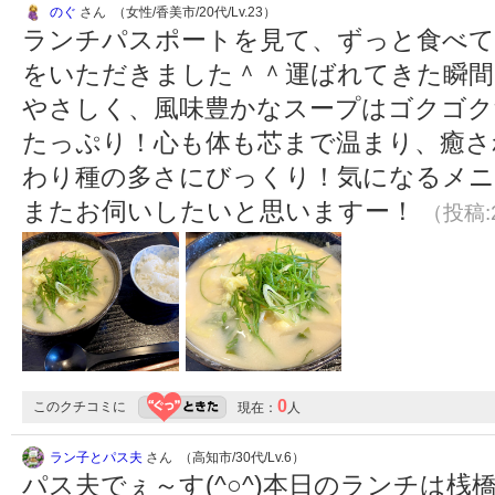
のぐ
さん （女性/香美市/20代/Lv.23）
ランチパスポートを見て、ずっと食べて
をいただきました＾＾運ばれてきた瞬間
やさしく、風味豊かなスープはゴクゴク
たっぷり！心も体も芯まで温まり、癒されま
わり種の多さにびっくり！気になるメ
またお伺いしたいと思いますー！
（投稿:2
0
このクチコミに
現在：
人
ラン子とパス夫
さん （高知市/30代/Lv.6）
パス夫でぇ～す(^○^)本日のランチは