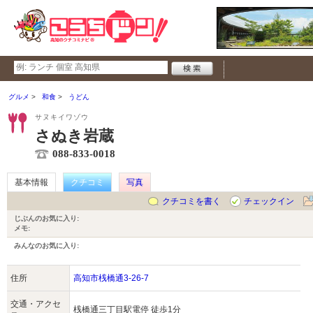
グルメ
和食
うどん
サヌキイワゾウ
さぬき岩蔵
088-833-0018
基本情報
クチコミ
写真
クチコミを書く
チェックイン
じぶんのお気に入り:
メモ:
みんなのお気に入り:
住所
高知市桟橋通3-26-7
交通・アクセ
桟橋通三丁目駅電停 徒歩1分