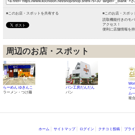
■
このお店・スポットを共有する
■
このお店・スポッ
読取機能付きのモバ
アクセス！
便利に店舗情報を持
周辺のお店・スポット
Wor
らーめん ゆきんこ
パン工房だんだん
ワ
ラーメン・つけ麺
パン
ム
複
ホーム
サイトマップ
ログイン
クチコミ投稿
プライ