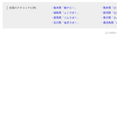
全国のクチコミナビ(R)
・栃木県「栃ナビ！」
・熊本県「ひ
・福島県「ふくラボ！」
・新潟県「な
・群馬県「ぐんラボ！」
・香川県「さ
・石川県「金沢ラボ！」
・鹿児島県「
(C) HitBit