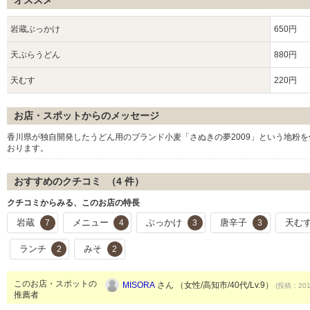
オススメ
岩蔵ぶっかけ
650円
天ぷらうどん
880円
天むす
220円
お店・スポットからのメッセージ
香川県が独自開発したうどん用のブランド小麦「さぬきの夢2009」という地粉
おります。
おすすめのクチコミ （
4
件）
クチコミからみる、このお店の特長
岩蔵
メニュー
ぶっかけ
唐辛子
天む
7
4
3
3
ランチ
みそ
2
2
このお店・スポットの
MISORA
さん （女性/高知市/40代/Lv.9）
(投稿：2019
推薦者