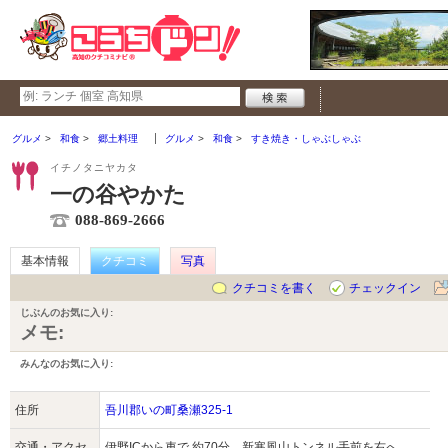
グルメ
和食
郷土料理
グルメ
和食
すき焼き・しゃぶしゃぶ
イチノタニヤカタ
一の谷やかた
088-869-2666
基本情報
クチコミ
写真
クチコミを書く
チェックイン
じぶんのお気に入り:
メモ:
みんなのお気に入り:
住所
吾川郡いの町桑瀬325-1
交通・アクセ
伊野ICから車で 約70分 新寒風山トンネル手前を右へ