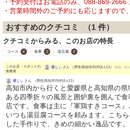
・予約受付はお電話のみ、088-869-26
・営業時間外のご予約にも応じますので
おすすめのクチコミ （
1
件）
クチコミからみる、このお店の特長
コース
食事
湯豆腐
4
2
2
このお店・スポットの
暖じぃ
さん （男性/高知市/50代/Lv.13）
(投稿：2019
推薦者
暖じぃ
さん （男性/高知市/50代/Lv.13）
高知市内から行くと愛媛県と高知県の県
ある四季折々の風景と囲炉裏を囲んで食
店です。食事は主に『軍鶏すきコース』
いつも湯豆腐コースを頼みます。こちら
した手作りで、きめの細かい逸品です。