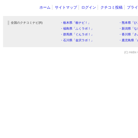
ホーム
サイトマップ
ログイン
クチコミ投稿
プライ
全国のクチコミナビ(R)
・栃木県「栃ナビ！」
・熊本県「ひ
・福島県「ふくラボ！」
・新潟県「な
・群馬県「ぐんラボ！」
・香川県「さ
・石川県「金沢ラボ！」
・鹿児島県「
(C) HitBit