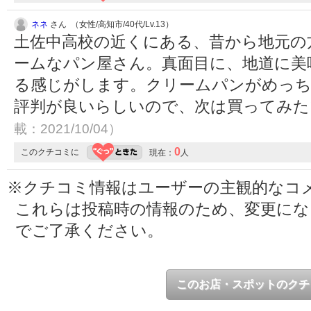
ネネ
さん （女性/高知市/40代/Lv.13）
土佐中高校の近くにある、昔から地元の
ームなパン屋さん。真面目に、地道に美
る感じがします。クリームパンがめっ
評判が良いらしいので、次は買ってみ
載：2021/10/04）
0
このクチコミに
現在：
人
※クチコミ情報はユーザーの主観的なコ
これらは投稿時の情報のため、変更に
でご了承ください。
このお店・スポットのクチ