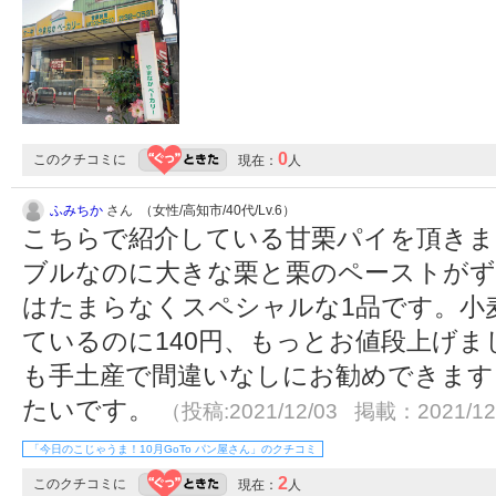
0
このクチコミに
現在：
人
ふみちか
さん （女性/高知市/40代/Lv.6）
こちらで紹介している甘栗パイを頂きま
ブルなのに大きな栗と栗のペーストがず
はたまらなくスペシャルな1品です。小
ているのに140円、もっとお値段上げ
も手土産で間違いなしにお勧めできます
たいです。
（投稿:2021/12/03 掲載：2021/12
「今日のこじゃうま！10月GoTo パン屋さん」のクチコミ
2
このクチコミに
現在：
人