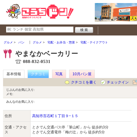
グルメ
パン
グルメ
宅配・お弁当・惣菜
宅配・テイクアウト
やまなかベーカリー
088-832-0531
基本情報
クチコミ
写真
10月パン屋
クチコミを書く
チェックイン
じぶんのお気に入り:
メモ:
みんなのお気に入り:
住所
高知市百石町１丁目９−１５
交通・アクセ
とさでん交通バス停「筆山町」から 徒歩約3分
ス
とさでん交通電停「梅の辻」から 徒歩約5分