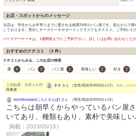
フランスパン 各種
100円～
お店・スポットからのメッセージ
当店は、学生からお年寄りまでに愛される創業54年のパン屋です。昔ながらで
しております。窯出しチーズケーキやガーリックラスクもオススメ。ご予約いた
バースデーケーキは、1週間前までにご予約下さい。詳しくはお問い合わせくだ
おすすめのクチコミ （
3
件）
クチコミからみる、このお店の特長
栗
パン
パン屋
美味しい
好き
4
3
2
2
2
このお店・スポットの
ネネ
さん （女性/高知市/40代/Lv.13）
(投稿：2020/0
推薦者
kochitosanpo(こちとさんぽ)
さん （男性/高知市/50代/Lv.19）
こちらは朝早くからやっているパン屋
いてあり、種類もあり、素朴で美味し
掲載：2023/05/15）