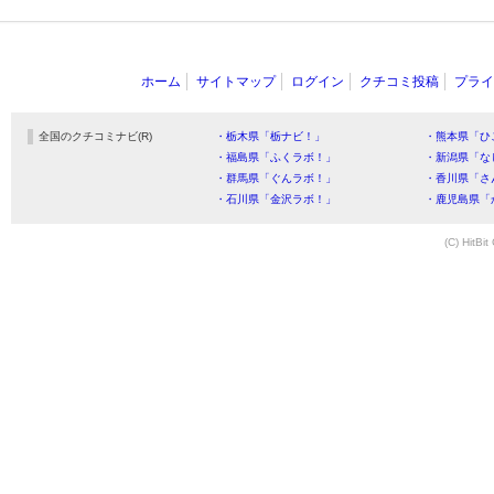
ホーム
サイトマップ
ログイン
クチコミ投稿
プライ
全国のクチコミナビ(R)
・栃木県「栃ナビ！」
・熊本県「ひ
・福島県「ふくラボ！」
・新潟県「な
・群馬県「ぐんラボ！」
・香川県「さ
・石川県「金沢ラボ！」
・鹿児島県「
(C) HitBit