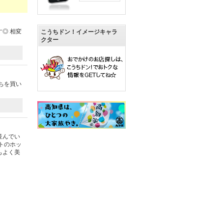
◎ 相変
こうちドン！イメージキャラ
クター
ちを買い
並んでい
トのホッ
もよく美