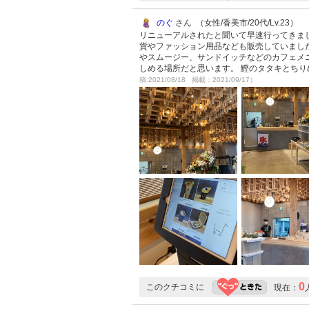
のぐ
さん （女性/香美市/20代/Lv.23）
リニューアルされたと聞いて早速行ってきま
貨やファッション用品なども販売していまし
やスムージー、サンドイッチなどのカフェメニ
しめる場所だと思います。 鰹のタタキとち
稿:2021/08/18 掲載：2021/09/17）
0
このクチコミに
現在：