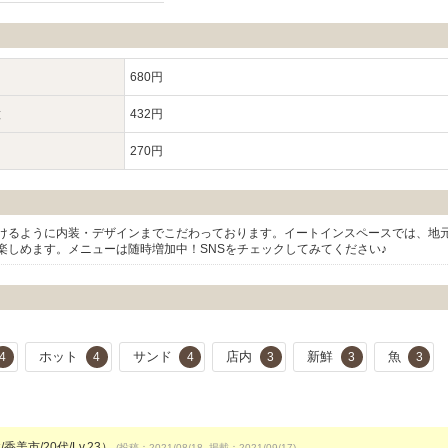
680円
種
432円
270円
けるように内装・デザインまでこだわっております。イートインスペースでは、地
楽しめます。メニューは随時増加中！SNSをチェックしてみてください♪
ホット
サンド
店内
新鮮
魚
4
4
4
3
3
3
香美市/20代/Lv.23）
(投稿：2021/08/18 掲載：2021/09/17)