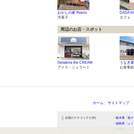
おかしの家 Repos
DADA N
洋菓子
カフェ
周辺のお店・スポット
Gelateria the CREAM
うなぎ屋
アイス・ジェラート
お食事処
ホーム
サイトマップ
全国のクチコミナビ(R)
・栃木県「栃ナ
・福島県「ふく
・群馬県「ぐん