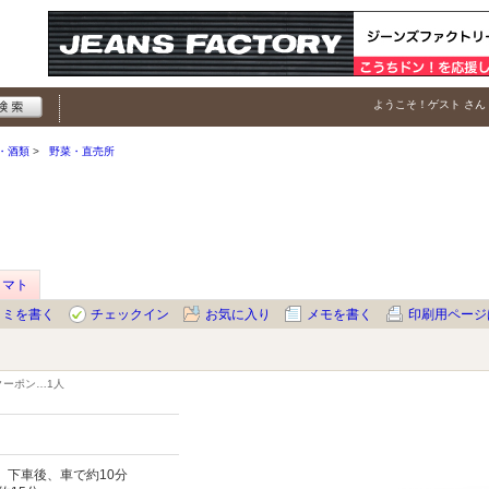
ようこそ！
ゲスト
さん
・酒類
野菜・直売所
トマト
コミを書く
チェックイン
お気に入り
メモを書く
印刷用ページ
クーポン…
1人
２
」下車後、車で約10分