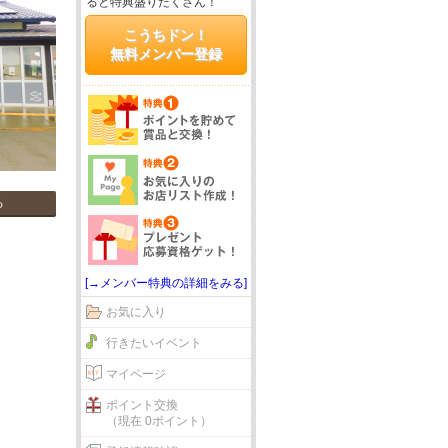
ると特典盛りだくさん！
こうちドン！
無料メンバー登録
る
[→メンバー特典の詳細をみる]
お気に入り
行きたいイベント
マイページ
ポイント交換
（現在 0ポイント）