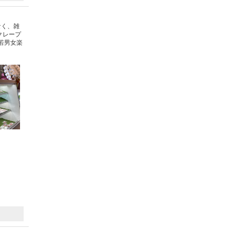
なく、雑
クレープ
若男女楽