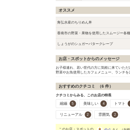
オススメ
角弘水産のちりめん丼
香南市の野菜・果物を使用したスムージー各
しょうがのシュガーバタークレープ
お店・スポットからのメッセージ
お子様連れ、若い世代の方に気軽に来ていただ
野菜やお魚使用したカフェメニュー、ランチを
おすすめのクチコミ （
6
件）
クチコミからみる、このお店の特長
縮緬
美味しい
トマト
5
4
リニューアル
雰囲気
2
2
このお店・スポットの
のぐ
さん （女性/