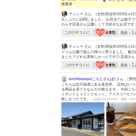
推薦者
ナンシー
さん （女性/高知市/20代/Lv.22
久しぶりに訪問しました。 お目当ては新子で
わらず店員さんは優しくて大好きなお店です
1
このクチコミに
現在：
ナンシー
さん （女性/高知市/20代/Lv.22
トリム公園で遊んだ帰りに寄りました。 魅力
ました？どれも美味しかったです◎ 店員さ
1
このクチコミに
現在：
kochitosanpo(こちとさんぽ)
さん （男性/
こちらは吉川漁港にある直売所。 店内はい
る商品を見てもなんだか映えます。 今回こち
トサンドとドリンクセット。アイスコーヒー
味しかったです。
（投稿:2022/04/10 掲載：2022