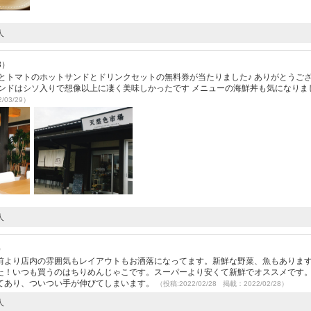
人
3）
とトマトのホットサンドとドリンクセットの無料券が当たりました♪ ありがとうご
ンドはシソ入りで想像以上に凄く美味しかったです メニューの海鮮丼も気になりまし
/03/29）
人
）
前より店内の雰囲気もレイアウトもお洒落になってます。新鮮な野菜、魚もありま
た！いつも買うのはちりめんじゃこです。スーパーより安くて新鮮でオススメです
てあり、ついつい手が伸びてしまいます。
（投稿:2022/02/28 掲載：2022/02/28）
人