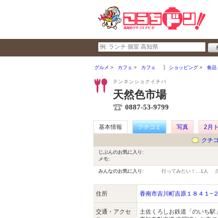
グルメ
カフェ
カフェ
ショッピング
食品
テンネンショクイチバ
天然色市場
0887-53-9799
基本情報
クチコミ
写真
2月
クチ
じぶんのお気に入り:
メモ:
みんなのお気に入り:
行ってみたい！…
1人
住所
香南市吉川町吉原１８４１−
交通・アクセ
土佐くろしお鉄道「のいち駅