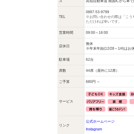
ス
高知自動車道 南国ICから車で
0887-53-9799
TEL
※お問い合わせの際は「こう
ただければ幸いです。
営業時間
09:00～16:00
無休
店休日
※年末年始(12/28～1/4)は
駐車場
62台
席数
44席（屋外に12席）
ご予算
680円 ～
サービス
公式ホームページ
リンク
Instagram