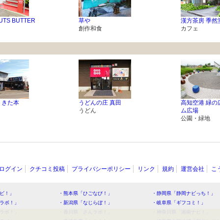
UTS BUTTER
草や
漢方茶房 季然
創作和食
カフェ
 きた本
うどんの庄 真田
高知空港 緑の
うどん
ム広場
公園・緑地
ログイン
クチコミ投稿
プライバシーポリシー
リンク
規約
運営会社
こ
ビ！」
・熊本県「ひごなび！」
・静岡県「静岡ナビっち！」
ラボ！」
・新潟県「なじらぼ！」
・岐阜県「ギフコミ！」
ラボ！」
・香川県「さんラボ！」
・神奈川県「湘南ナビ！」