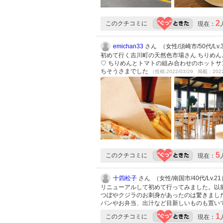
2
このクチコミに
現在：
emichan33
さん （女性/須崎市/50代/Lv.
初めて行く吉川町の天然色市場さん ちりめん
♡ ちりめんとトマトの組み合わせのホットサ
ちそうさまでした
（投稿:2022/03/29 掲載：2022
5
このクチコミに
現在：
十四松子
さん （女性/南国市/40代/Lv.21
リニューアルして初めて行ってみました。以
つぼやクジラのお刺身があったのは驚きまし
パンやお弁当、出汁など目新しいものも置い
1
このクチコミに
現在：