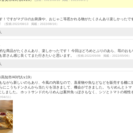
）
す！ですがマグロのお刺身や、おじゃこ等惹かれる物がたくさんあり楽しかったです
！
（投稿:2022/08/13 掲載：2022/08/16）
人
）
的な商品がたくさんあり、楽しかったです！ 今回はどろめとぶりのあら、苺のおも
んも皆さん感じ良くてまた行きたいと思います。
（投稿:2022/05/06 掲載：2022/05/06）
人
高知市/40代/Lv.19）
つもながら新しいのもあり、今風の内装なので、直産物や魚などなどを販売する棚に
らにこうちドンさんから当たりを頂きまして、機会ができました。 ちりめんとトマ
にしました。 ホットサンドのちりめんは案外魚っぽさもなく、シソとトマトの相性
/04/11）