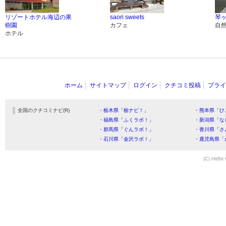
リゾートホテル海辺の果
saori sweets
琴
樹園
カフェ
自
ホテル
ホーム
サイトマップ
ログイン
クチコミ投稿
プライ
全国のクチコミナビ(R)
・栃木県「栃ナビ！」
・熊本県「ひ
・福島県「ふくラボ！」
・新潟県「な
・群馬県「ぐんラボ！」
・香川県「さ
・石川県「金沢ラボ！」
・鹿児島県「
(C) HitBit