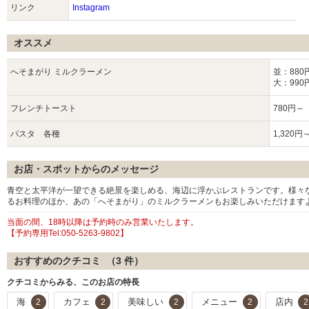
リンク
Instagram
オススメ
へそまがり ミルクラーメン
並：880
大：990
フレンチトースト
780円～
パスタ 各種
1,320円
お店・スポットからのメッセージ
青空と太平洋が一望できる絶景を楽しめる、海辺に浮かぶレストランです。様
るお料理のほか、あの「へそまがり」のミルクラーメンもお楽しみいただけます
当面の間、18時以降は予約時のみ営業いたします。
【予約専用Tel:050-5263-9802】
おすすめのクチコミ （
3
件）
クチコミからみる、このお店の特長
海
カフェ
美味しい
メニュー
店内
2
2
2
2
2