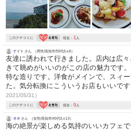
1
このクチコミに
現在：
人
ナイト
さん （男性/高知市/50代/Lv.6）
友達に誘われて行きました。店内は広々
きて眺めがいいのがこの店の魅力です。
特な造りです。洋食がメインで、スィー
た。気分転換にこういうお店もいいで
2021/05/31）
0
このクチコミに
現在：
人
ネネ
さん （女性/高知市/40代/Lv.13）
海の絶景が楽しめる気持のいいカフェで