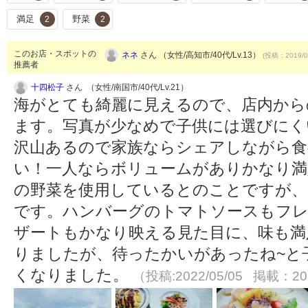
満足
野菜
2
2
このお店・スポットの
ネネ
さん （女性/高知市/40代/Lv.13）
(投稿：2019/0
推薦者
十四松子
さん （女性/南国市/40代/Lv.21）
海がとても綺麗に見えるので、店内から
ます。写真が少なめで子供には選びにく
沢山あるので家族ならシェアしながら食
い！一人ならボリュームがありかなり満
の野菜を使用しているとのことですが、
です。ハンバーグのトマトソースもフ
ザートもかなり映える見た目に、味も満
りましたが、待ったかいがあったね~と
くなりました。
（投稿:2022/05/05 掲載：202