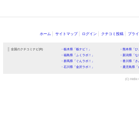
ホーム
サイトマップ
ログイン
クチコミ投稿
プライ
全国のクチコミナビ(R)
・栃木県「栃ナビ！」
・熊本県「ひ
・福島県「ふくラボ！」
・新潟県「な
・群馬県「ぐんラボ！」
・香川県「さ
・石川県「金沢ラボ！」
・鹿児島県「
(C) HitBit