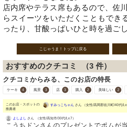
店内席やテラス席もあるので、佐
らスイーツをいただくこともできるR
ったり、甘酸っぱいひと時を過ご
こじゃうま！トップに戻る
おすすめのクチコミ （
3
件）
クチコミからみる、このお店の特長
ケーキ
風景
店
購入
美味しい
4
3
3
2
2
このお店・スポットの
すみっこちゃん
さん （女性/高岡郡佐川町/40代/Lv
推薦者
よしよし
さん （女性/高知市/30代/Lv.7）
こうちドンさんのプレゼントでポムが当