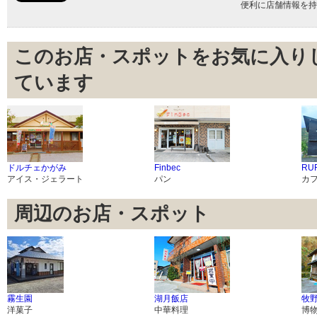
便利に店舗情報を持
このお店・スポットをお気に入り
ています
ドルチェかがみ
Finbec
RU
アイス・ジェラート
パン
カ
周辺のお店・スポット
霧生園
湖月飯店
牧
洋菓子
中華料理
博