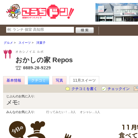
グルメ
スイーツ
洋菓子
オカシノイエ ルポ
おかしの家 Repos
0889-20-9229
基本情報
クチコミ
写真
11月スイーツ
クチコミを書く
チェックイン
じぶんのお気に入り:
メモ:
みんなのお気に入り:
行ってみたい！…
3人
オシャレ…
1人