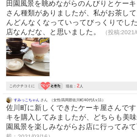
田園風景を眺めながらのんびりとケーキ
さん種類がありましたが、私がお茶して
んどんなくなっていってびっくりでし
店なんだな、と思いました。
（投稿:2021/
2
このクチコミに
現在：
人
すみっこちゃん
さん （女性/高岡郡佐川町/40代/Lv.11）
佐川町に新しくできたケーキ屋さんです
キを購入してみましたが、どちらも美味
園風景を楽しみながらお店に行ってみ
載：2021/03/16）