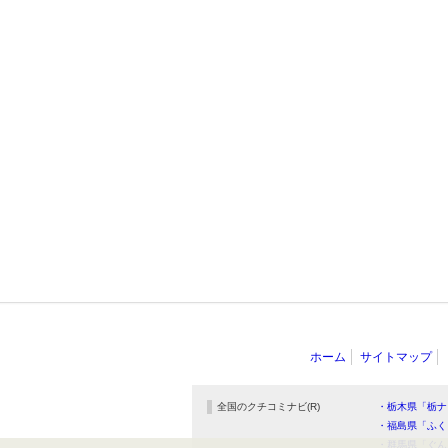
ホーム
サイトマップ
全国のクチコミナビ(R)
・栃木県「栃ナ
・福島県「ふく
・群馬県「ぐん