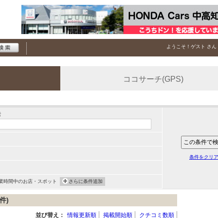
ようこそ！
ゲスト
さん
ココサーチ(GPS)
索
条件をクリ
業時間中のお店・スポット
さらに条件追加
件)
並び替え：
情報更新順
掲載開始順
クチコミ数順