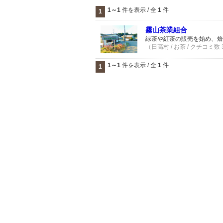
1～1
件を表示 / 全
1
件
1
霧山茶業組合
緑茶や紅茶の販売を始め、焙
（日高村 / お茶 / クチコミ数
1～1
件を表示 / 全
1
件
1