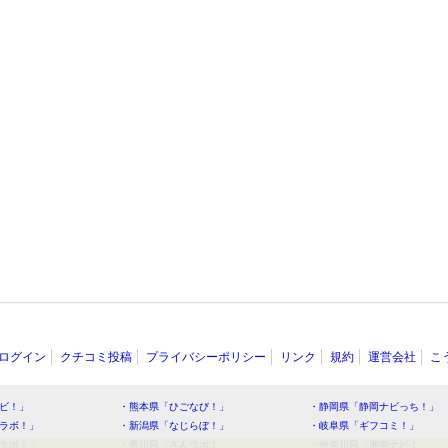
ログイン
クチコミ投稿
プライバシーポリシー
リンク
規約
運営会社
こ
ビ！」
・熊本県「ひごなび！」
・静岡県「静岡ナビっち！」
ラボ！」
・新潟県「なじらぼ！」
・岐阜県「ギフコミ！」
ラボ！」
・香川県「さんラボ！」
・神奈川県「湘南ナビ！」