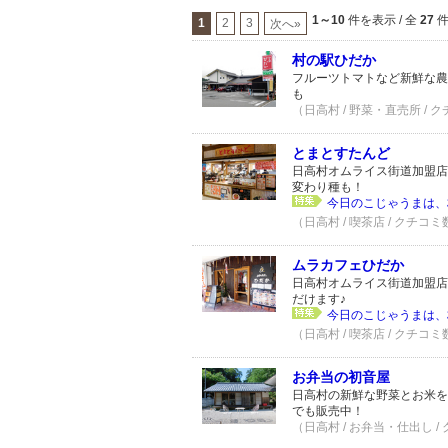
1～10
件を表示 / 全
27
1
2
3
次へ»
村の駅ひだか
フルーツトマトなど新鮮な農
も
（日高村 / 野菜・直売所 / 
とまとすたんど
日高村オムライス街道加盟店
変わり種も！
今日のこじゃうまは、
（日高村 / 喫茶店 / クチコミ
ムラカフェひだか
日高村オムライス街道加盟店
だけます♪
今日のこじゃうまは、
（日高村 / 喫茶店 / クチコミ
お弁当の初音屋
日高村の新鮮な野菜とお米を
でも販売中！
（日高村 / お弁当・仕出し /