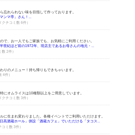
ら忘れられない味を目指して作っております。
ンマ亭」さん！...
/ クチコミ数 6件）
ので、お一人でもご家族でも、お気軽にご利用ください。
世紀ほど前の1972年、現店主であるお母さんの地元・...
ミ数 2件）
わりのメニュー！持ち帰りもできちゃいます。
数 4件）
特にオムライスは10種類以上をご用意しています。
/ クチコミ数 3件）
ルに生まれ変わりました。各種イベントでご利用いただけます。
日高酒蔵ホール」併設「酒蔵カフェ」でいただける「タコス...
クチコミ数 3件）