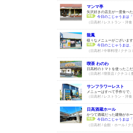
マンマ亭
矢沢好きの店主が一度食べた
今日のこじゃうまは「マ
（日高村 / レストラン・洋食 
龍鳳
様々なメニューがございます
今日のこじゃうまは、半
（日高村 / 中華料理 / クチコ
喫茶 わのわ
日高村のトマトを使ったこだ
（日高村 / 喫茶店 / クチコミ
サンフラワーレスト
メニューはすべて手作りで、
（日高村 / レストラン・洋食 
日高酒蔵ホール
かつて酒蔵だった建物がホー
今日のこじゃうまは「
（日高村 / 会館・ホール / 