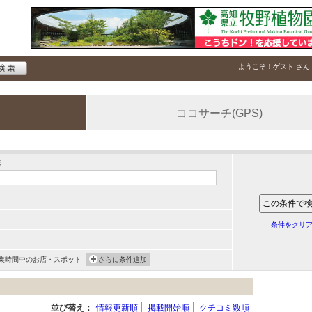
ようこそ！
ゲスト
さん
ココサーチ(GPS)
索
条件をクリ
業時間中のお店・スポット
さらに条件追加
並び替え：
情報更新順
掲載開始順
クチコミ数順