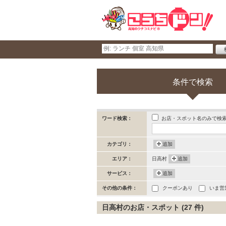
条件で検索
お店・スポット名のみで検
ワード検索：
カテゴリ：
追加
エリア：
日高村
追加
サービス：
追加
その他の条件：
クーポンあり
いま営
日高村のお店・スポット (27 件)