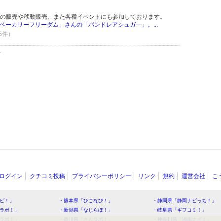
の販売や移動販売、また各種イベントにも参加しております。
ベーカリーフリーダム」さんの「パンドレアシュガ―」。...
 5件）
件
ログイン
クチコミ投稿
プライバシーポリシー
リンク
規約
運営会社
こ
ビ！」
・熊本県「ひごなび！」
・静岡県「静岡ナビっち！」
ラボ！」
・新潟県「なじらぼ！」
・岐阜県「ギフコミ！」
ラボ！」
・香川県「さんラボ！」
・神奈川県「湘南ナビ！」