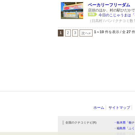
ベーカリーフリーダム
店頭のほか、村の駅ひだかで
今日のこじゃうまは「
（日高村 / パン / クチコミ数
1～10
件を表示 / 全
27
1
2
3
次へ»
ホーム
サイトマップ
全国のクチコミナビ(R)
・栃木県「栃ナ
・福島県「ふく
・群馬県「ぐん