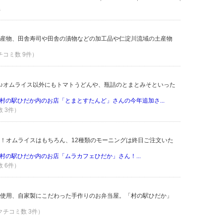
件
産物、田舎寿司や田舎の漬物などの加工品や仁淀川流域の土産物
クチコミ数 9件）
♪オムライス以外にもトマトうどんや、瓶詰のとまとみそといった
村の駅ひだか内のお店「とまとすたんど」さんの今年追加さ...
数 3件）
！オムライスはもちろん、12種類のモーニングは終日ご注文いた
村の駅ひだか内のお店「ムラカフェひだか」さん！...
数 6件）
使用、自家製にこだわった手作りのお弁当屋。「村の駅ひだか」
 クチコミ数 3件）