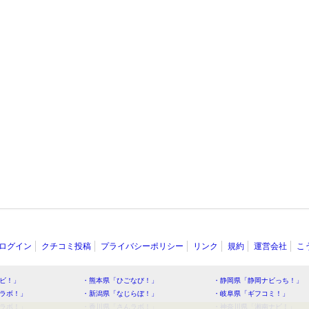
ログイン
クチコミ投稿
プライバシーポリシー
リンク
規約
運営会社
こ
ビ！」
・熊本県「ひごなび！」
・静岡県「静岡ナビっち！」
ラボ！」
・新潟県「なじらぼ！」
・岐阜県「ギフコミ！」
ラボ！」
・香川県「さんラボ！」
・神奈川県「湘南ナビ！」