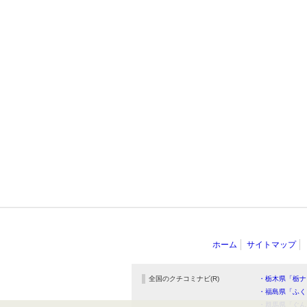
ホーム
サイトマップ
全国のクチコミナビ(R)
・栃木県「栃ナ
・福島県「ふく
・群馬県「ぐん